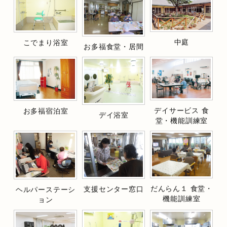
中庭
こでまり浴室
お多福食堂・居間
デイサービス 食
お多福宿泊室
デイ浴室
堂・機能訓練室
だんらん１ 食堂・
支援センター窓口
ヘルパーステーシ
機能訓練室
ョン