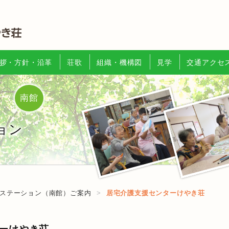
拶・方針・沿革
荘歌
組織・機構図
見学
交通アクセ
南館
ョン
ステーション（南館）ご案内
居宅介護支援センターけやき荘