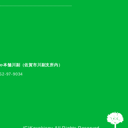
ゃ本舗川副（佐賀市川副支所内）
2-97-9034