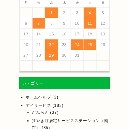
月
火
水
木
金
土
日
4
6
2
4
3
6
1
4
6
2
5
3
5
1
1
4
2
5
3
6
1
4
6
2
3
6
2
4
2
5
1
3
6
1
4
4
3
5
1
3
6
2
4
2
5
5
1
4
6
2
4
3
5
1
3
6
6
2
5
3
5
1
4
6
2
4
1
2
5
3
6
5
7
3
5
1
1
4
7
2
5
7
3
6
1
4
6
2
2
5
1
3
6
1
4
7
2
5
7
3
4
7
3
5
1
3
6
2
4
7
2
5
5
1
4
6
2
4
7
3
5
1
3
6
6
2
5
7
3
5
1
4
6
2
4
7
7
3
6
1
4
6
2
5
7
3
5
1
2
1
3
6
1
4
7
1
2
3
4
5
13
10
13
13
12
10
12
12
10
13
13
10
13
12
10
13
10
12
10
13
12
12
13
10
12
10
13
13
12
10
12
13
12
10
13
11
11
11
11
11
11
11
11
11
11
11
11
11
9
7
7
8
9
7
8
8
7
9
7
8
9
9
7
9
8
8
7
8
9
7
9
8
9
7
8
9
7
8
9
7
8
7
9
7
12
14
10
12
14
12
14
10
13
13
12
10
13
14
12
14
10
14
10
12
10
13
14
12
12
13
14
10
12
10
13
13
12
14
10
12
13
14
14
10
13
13
12
14
10
12
10
13
14
11
11
11
11
11
11
11
11
11
11
11
8
8
9
8
9
9
8
8
9
8
9
9
8
9
8
9
8
9
8
9
8
9
8
8
6
7
8
9
10
11
12
18
20
16
18
14
14
17
20
15
18
20
16
19
14
17
19
15
15
18
14
16
19
14
17
20
15
18
20
16
17
20
16
18
14
16
19
15
17
20
15
18
18
14
17
19
15
17
20
16
18
14
16
19
19
15
18
20
16
18
14
17
19
15
17
20
20
16
19
14
17
19
15
18
20
16
18
14
15
14
16
19
14
17
20
19
21
17
19
15
15
18
21
16
19
21
17
20
15
18
20
16
16
19
15
17
20
15
18
21
16
19
21
17
18
21
17
19
15
17
20
16
18
21
16
19
19
15
18
20
16
18
21
17
19
15
17
20
20
16
19
21
17
19
15
18
20
16
18
21
21
17
20
15
18
20
16
19
21
17
19
15
16
15
17
20
15
18
21
13
14
15
16
17
18
19
25
27
23
25
21
21
24
27
22
25
27
23
26
21
24
26
22
22
25
21
23
26
21
24
27
22
25
27
23
24
27
23
25
21
23
26
22
24
27
22
25
25
21
24
26
22
24
27
23
25
21
23
26
26
22
25
27
23
25
21
24
26
22
24
27
27
23
26
21
24
26
22
25
27
23
25
21
22
21
23
26
21
24
27
26
28
24
26
22
22
25
28
23
26
28
24
27
22
25
27
23
23
26
22
24
27
22
25
28
23
26
28
24
25
28
24
26
22
24
27
23
25
28
23
26
26
22
25
27
23
25
28
24
26
22
24
27
27
23
26
28
24
26
22
25
27
23
25
28
28
24
27
22
25
27
23
26
28
24
26
22
23
22
24
27
22
25
28
20
21
22
23
24
25
26
30
28
28
31
29
30
28
31
29
28
30
28
31
29
30
30
28
30
29
29
28
31
29
30
28
30
29
30
28
31
29
30
28
31
29
30
28
29
28
30
28
31
31
29
30
31
29
30
29
29
30
31
31
29
30
30
29
30
31
29
30
31
29
30
31
29
30
31
29
29
29
27
28
29
30
31
カテゴリー
ホームヘルプ
(2)
デイサービス
(183)
だんらん
(37)
けやき荘居宅サービスステーション（南
館）
(35)