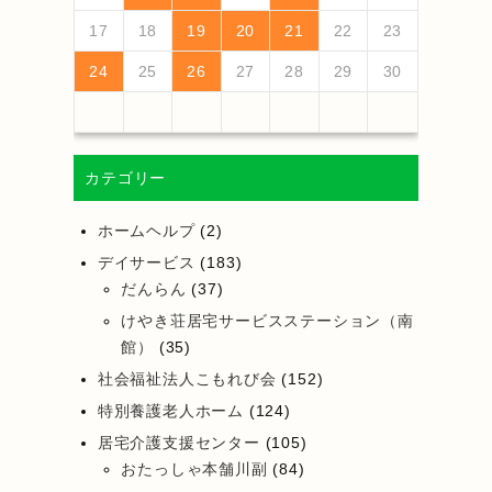
25
27
23
25
21
21
24
27
22
25
27
23
26
21
24
26
22
22
25
21
23
26
21
24
27
25
27
23
24
27
23
25
21
23
26
22
24
27
22
25
25
21
24
26
22
24
27
23
25
21
23
26
26
22
25
27
23
25
21
24
26
22
24
27
27
23
26
21
24
26
22
25
27
23
25
21
22
25
21
23
26
21
24
27
26
28
24
26
22
22
25
28
23
26
28
24
27
22
25
27
23
23
26
22
24
27
22
25
28
26
28
24
25
28
24
26
22
24
27
23
25
28
23
26
26
22
25
27
23
25
28
24
26
22
24
27
27
23
26
28
24
26
22
25
27
23
25
28
28
24
27
22
25
27
23
26
28
24
26
22
23
26
22
24
27
22
25
28
17
18
19
20
21
22
23
30
28
28
31
29
30
28
31
29
28
30
28
31
30
30
28
30
29
29
28
31
29
30
28
30
29
30
28
31
29
30
28
31
29
30
28
29
28
30
28
31
31
29
30
31
29
30
29
29
31
31
29
30
30
29
30
31
29
30
31
29
30
31
29
30
31
29
29
29
24
25
26
27
28
29
30
カテゴリー
ホームヘルプ
(2)
デイサービス
(183)
だんらん
(37)
けやき荘居宅サービスステーション（南
館）
(35)
社会福祉法人こもれび会
(152)
特別養護老人ホーム
(124)
居宅介護支援センター
(105)
おたっしゃ本舗川副
(84)