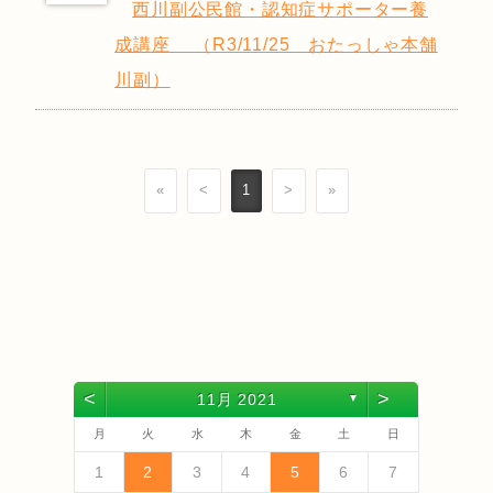
西川副公民館・認知症サポーター養
成講座 （R3/11/25 おたっしゃ本舗
川副）
«
<
1
>
»
<
>
11月 2021
▼
月
火
水
木
金
土
日
4
6
2
4
3
6
1
4
6
2
5
3
5
1
1
4
2
5
3
6
1
4
6
2
3
6
2
4
2
5
1
3
6
1
4
4
3
5
1
3
6
2
4
2
5
5
1
4
2
4
3
5
1
3
6
6
2
5
3
5
1
4
6
2
4
1
4
2
5
3
6
5
7
3
5
1
1
4
7
2
5
7
3
6
1
4
6
2
2
5
1
3
6
1
4
7
2
5
7
3
4
7
3
5
1
3
6
2
4
7
2
5
5
1
4
6
2
4
7
3
5
1
3
6
6
2
5
3
5
1
4
6
2
4
7
7
3
6
1
4
6
2
5
7
3
5
1
2
5
1
3
6
1
4
7
1
2
3
4
5
6
7