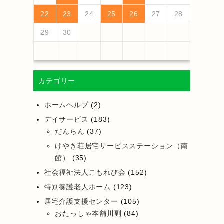
25
27
23
25
21
21
24
27
22
25
27
23
26
21
24
26
22
22
25
21
23
26
21
24
27
22
25
27
23
24
27
23
25
21
23
26
22
24
27
22
25
25
21
24
26
22
24
27
23
25
21
23
26
26
22
25
23
25
21
24
26
22
24
27
27
23
26
21
24
26
22
25
27
23
25
21
22
25
21
23
26
21
24
27
26
28
24
26
22
22
25
28
23
26
28
24
27
22
25
27
23
23
26
22
24
27
22
25
28
23
26
28
24
25
28
24
26
22
24
27
23
25
28
23
26
26
22
25
27
23
25
28
24
26
22
24
27
27
23
26
24
26
22
25
27
23
25
28
28
24
27
22
25
27
23
26
28
24
26
22
23
26
22
24
27
22
25
28
22
23
24
25
26
27
28
30
28
28
31
29
30
28
31
29
28
30
28
31
29
30
30
28
30
29
29
28
31
29
30
28
30
29
30
28
31
29
30
28
31
29
30
28
29
28
30
28
31
31
29
30
31
29
30
29
29
30
31
31
29
30
30
29
30
31
29
30
31
29
30
31
29
30
31
29
29
29
29
30
カテゴリー
ホームヘルプ
(2)
デイサービス
(183)
だんらん
(37)
けやき荘居宅サービスステーション（南
館）
(35)
社会福祉法人こもれび会
(152)
特別養護老人ホーム
(123)
居宅介護支援センター
(105)
おたっしゃ本舗川副
(84)