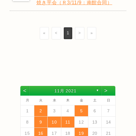
焼き芋会（Ｒ3/11/9：南館合同）
«
<
1
>
»
<
>
11月 2021
▼
月
火
水
木
金
土
日
4
6
2
4
3
6
1
4
6
2
5
3
5
1
1
4
2
5
3
6
1
4
6
2
3
6
2
4
2
5
1
3
6
1
4
4
3
5
1
3
6
2
4
2
5
5
1
4
2
4
3
5
1
3
6
6
2
5
3
5
1
4
6
2
4
1
4
2
5
3
6
5
7
3
5
1
1
4
7
2
5
7
3
6
1
4
6
2
2
5
1
3
6
1
4
7
2
5
7
3
4
7
3
5
1
3
6
2
4
7
2
5
5
1
4
6
2
4
7
3
5
1
3
6
6
2
5
3
5
1
4
6
2
4
7
7
3
6
1
4
6
2
5
7
3
5
1
2
5
1
3
6
1
4
7
1
2
3
4
5
6
7
13
10
13
13
12
10
12
12
10
13
13
10
13
12
10
13
10
12
10
13
12
12
10
12
10
13
13
12
10
12
13
12
10
13
11
11
11
11
11
11
11
11
11
11
11
11
11
11
9
7
7
8
9
7
8
8
7
9
7
8
9
9
7
9
8
8
7
8
9
7
9
8
9
7
8
9
7
8
9
7
8
7
9
7
12
14
10
12
14
12
14
10
13
13
12
10
13
14
12
14
10
14
10
12
10
13
14
12
12
13
14
10
12
10
13
13
12
10
12
13
14
14
10
13
13
12
14
10
12
12
10
13
14
11
11
11
11
11
11
11
11
11
11
11
8
8
9
8
9
9
8
8
9
8
9
9
8
9
8
9
8
9
8
9
8
9
8
8
8
9
10
11
12
13
14
18
20
16
18
14
14
17
20
15
18
20
16
19
14
17
19
15
15
18
14
16
19
14
17
20
15
18
20
16
17
20
16
18
14
16
19
15
17
20
15
18
18
14
17
19
15
17
20
16
18
14
16
19
19
15
18
16
18
14
17
19
15
17
20
20
16
19
14
17
19
15
18
20
16
18
14
15
18
14
16
19
14
17
20
19
21
17
19
15
15
18
21
16
19
21
17
20
15
18
20
16
16
19
15
17
20
15
18
21
16
19
21
17
18
21
17
19
15
17
20
16
18
21
16
19
19
15
18
20
16
18
21
17
19
15
17
20
20
16
19
17
19
15
18
20
16
18
21
21
17
20
15
18
20
16
19
21
17
19
15
16
19
15
17
20
15
18
21
15
16
17
18
19
20
21