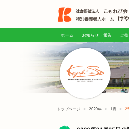
ホーム
お知らせ・報告
ご挨
トップページ
2020年
1月
2