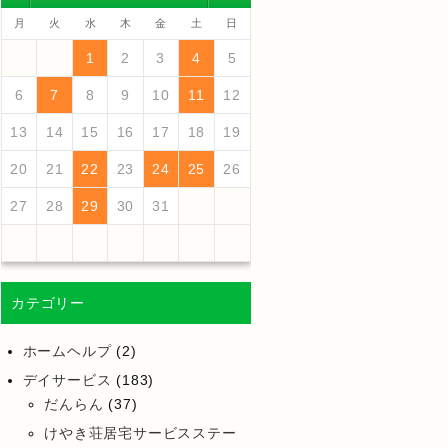
月
火
水
木
金
土
日
1
2
3
4
5
6
7
8
9
10
11
12
13
14
15
16
17
18
19
20
21
22
23
24
25
26
27
28
29
30
31
カテゴリー
ホームヘルプ
(2)
デイサービス
(183)
だんらん
(37)
けやき荘居宅サービスステー