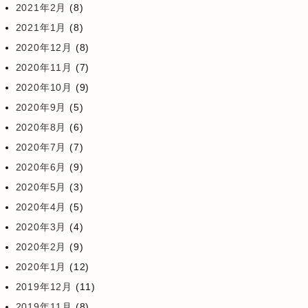
2021年2月
(8)
2021年1月
(8)
2020年12月
(8)
2020年11月
(7)
2020年10月
(9)
2020年9月
(5)
2020年8月
(6)
2020年7月
(7)
2020年6月
(9)
2020年5月
(3)
2020年4月
(5)
2020年3月
(4)
2020年2月
(9)
2020年1月
(12)
2019年12月
(11)
2019年11月
(8)