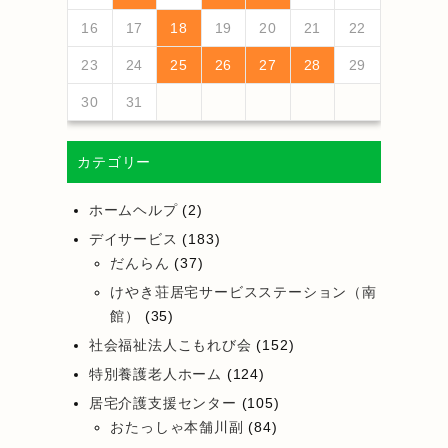
25
27
23
25
21
21
24
27
22
25
27
23
26
21
24
26
22
22
25
23
26
21
24
27
22
25
27
23
24
27
23
25
21
23
26
22
24
27
22
25
25
21
24
26
22
24
27
23
25
21
23
26
26
22
25
27
23
25
21
24
26
22
24
27
27
23
26
21
24
26
22
25
27
23
25
21
22
25
21
23
26
21
24
27
26
28
24
26
22
22
25
28
23
26
28
24
27
22
25
27
23
23
26
24
27
22
25
28
23
26
28
24
25
28
24
26
22
24
27
23
25
28
23
26
26
22
25
27
23
25
28
24
26
22
24
27
27
23
26
28
24
26
22
25
27
23
25
28
28
24
27
22
25
27
23
26
28
24
26
22
23
26
22
24
27
22
25
28
16
17
18
19
20
21
22
30
28
28
31
29
30
28
31
29
30
28
31
29
30
30
28
30
29
29
28
31
29
30
28
30
29
30
28
31
29
30
28
31
29
30
28
29
28
30
28
31
31
29
30
31
29
30
29
30
31
31
29
30
30
29
30
31
29
30
31
29
30
31
29
30
31
29
29
29
23
24
25
26
27
28
29
30
31
カテゴリー
ホームヘルプ
(2)
デイサービス
(183)
だんらん
(37)
けやき荘居宅サービスステーション（南
館）
(35)
社会福祉法人こもれび会
(152)
特別養護老人ホーム
(124)
居宅介護支援センター
(105)
おたっしゃ本舗川副
(84)