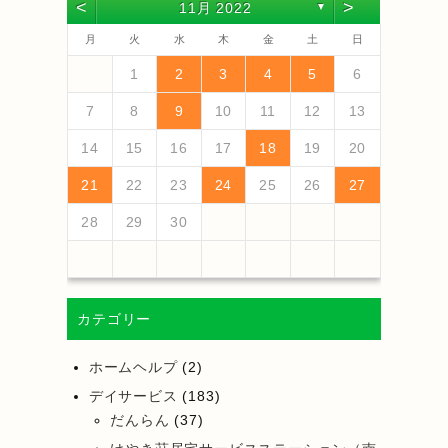
<
>
11月 2022
▼
月
火
水
木
金
土
日
4
6
2
4
3
6
1
4
6
2
5
3
5
1
1
4
2
5
3
6
1
4
6
2
3
6
2
4
2
5
1
3
6
1
4
4
3
1
3
6
2
4
2
5
5
1
4
6
2
4
3
5
1
3
6
6
2
5
3
5
1
4
6
2
4
1
4
2
5
3
6
5
7
3
5
1
1
4
7
2
5
7
3
6
1
4
6
2
2
5
1
3
6
1
4
7
2
5
7
3
4
7
3
5
1
3
6
2
4
7
2
5
5
1
4
2
4
7
3
5
1
3
6
6
2
5
7
3
5
1
4
6
2
4
7
7
3
6
1
4
6
2
5
7
3
5
1
2
5
1
3
6
1
4
7
1
2
3
4
5
6
13
10
13
13
12
10
12
12
10
13
13
10
13
12
10
13
10
10
13
12
12
13
10
12
10
13
13
12
10
12
13
12
10
13
11
11
11
11
11
11
11
11
11
11
11
11
11
11
9
7
7
8
9
7
8
8
7
9
7
8
9
9
7
9
8
8
7
8
9
7
9
8
9
7
8
9
7
8
9
7
8
7
9
7
12
14
10
12
14
12
14
10
13
13
12
10
13
14
12
14
10
14
10
12
10
13
14
12
12
14
10
12
10
13
13
12
14
10
12
13
14
14
10
13
13
12
14
10
12
12
10
13
14
11
11
11
11
11
11
11
11
11
11
11
8
8
9
8
9
9
8
8
9
8
9
9
8
9
8
9
8
9
8
9
8
9
8
8
7
8
9
10
11
12
13
18
20
16
18
14
14
17
20
15
18
20
16
19
14
17
19
15
15
18
14
16
19
14
17
20
15
18
20
16
17
20
16
18
14
16
19
15
17
20
15
18
18
14
17
15
17
20
16
18
14
16
19
19
15
18
20
16
18
14
17
19
15
17
20
20
16
19
14
17
19
15
18
20
16
18
14
15
18
14
16
19
14
17
20
19
21
17
19
15
15
18
21
16
19
21
17
20
15
18
20
16
16
19
15
17
20
15
18
21
16
19
21
17
18
21
17
19
15
17
20
16
18
21
16
19
19
15
18
16
18
21
17
19
15
17
20
20
16
19
21
17
19
15
18
20
16
18
21
21
17
20
15
18
20
16
19
21
17
19
15
16
19
15
17
20
15
18
21
14
15
16
17
18
19
20
25
27
23
25
21
21
24
27
22
25
27
23
26
21
24
26
22
22
25
21
23
26
21
24
27
22
25
27
23
24
27
23
25
21
23
26
22
24
27
22
25
25
21
24
22
24
27
23
25
21
23
26
26
22
25
27
23
25
21
24
26
22
24
27
27
23
26
21
24
26
22
25
27
23
25
21
22
25
21
23
26
21
24
27
26
28
24
26
22
22
25
28
23
26
28
24
27
22
25
27
23
23
26
22
24
27
22
25
28
23
26
28
24
25
28
24
26
22
24
27
23
25
28
23
26
26
22
25
23
25
28
24
26
22
24
27
27
23
26
28
24
26
22
25
27
23
25
28
28
24
27
22
25
27
23
26
28
24
26
22
23
26
22
24
27
22
25
28
21
22
23
24
25
26
27
30
28
28
31
29
30
28
31
29
28
30
28
31
29
30
30
28
30
29
29
28
31
29
30
28
30
29
30
28
31
29
30
28
31
29
30
28
29
28
30
28
31
31
29
30
31
29
30
29
29
30
31
31
29
30
30
29
30
31
29
30
31
29
30
31
29
30
31
29
29
29
28
29
30
カテゴリー
ホームヘルプ
(2)
デイサービス
(183)
だんらん
(37)