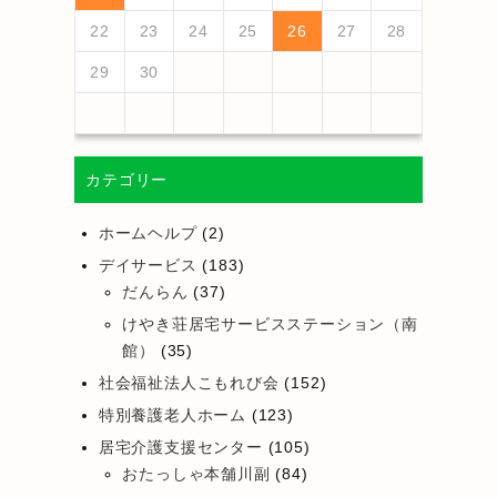
25
27
23
25
21
21
24
27
22
25
27
23
26
21
24
26
22
22
25
21
23
26
21
24
27
22
25
23
24
27
23
25
21
23
26
22
24
27
22
25
25
21
24
26
22
24
27
23
25
21
23
26
26
22
25
27
23
25
21
24
26
22
24
27
27
23
26
21
24
26
22
25
27
23
25
21
22
25
21
23
26
21
24
27
26
28
24
26
22
22
25
28
23
26
28
24
27
22
25
27
23
23
26
22
24
27
22
25
28
23
26
24
25
28
24
26
22
24
27
23
25
28
23
26
26
22
25
27
23
25
28
24
26
22
24
27
27
23
26
28
24
26
22
25
27
23
25
28
28
24
27
22
25
27
23
26
28
24
26
22
23
26
22
24
27
22
25
28
22
23
24
25
26
27
28
30
28
28
31
29
30
28
31
29
28
30
28
31
29
30
30
28
30
29
29
28
31
29
30
28
30
29
30
28
31
29
30
28
31
29
30
28
29
28
30
28
31
31
29
30
31
29
30
29
29
30
31
31
29
30
30
29
30
31
29
30
31
29
30
31
29
30
31
29
29
29
29
30
カテゴリー
ホームヘルプ
(2)
デイサービス
(183)
だんらん
(37)
けやき荘居宅サービスステーション（南
館）
(35)
社会福祉法人こもれび会
(152)
特別養護老人ホーム
(123)
居宅介護支援センター
(105)
おたっしゃ本舗川副
(84)