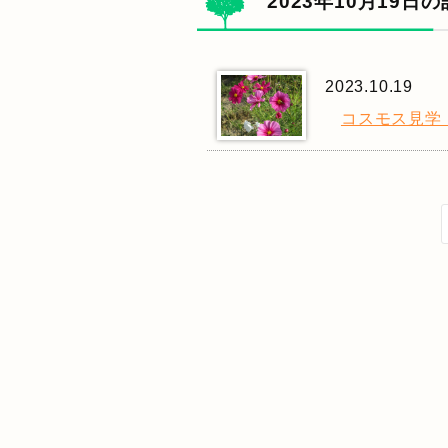
2023年10月19日
2023.10.19
コスモス見学（