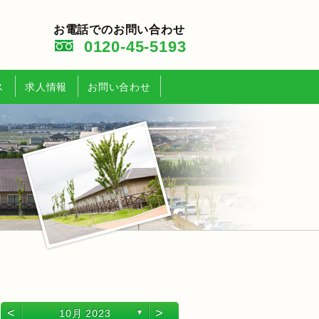
お電話でのお問い合わせ
0120-45-5193
ス
求人情報
お問い合わせ
<
>
10月 2023
▼