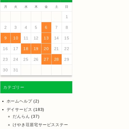
月
火
水
木
金
土
日
1
2
3
4
5
6
7
8
9
10
11
12
13
14
15
16
17
18
19
20
21
22
23
24
25
26
27
28
29
30
31
カテゴリー
ホームヘルプ
(2)
デイサービス
(183)
だんらん
(37)
けやき荘居宅サービスステー