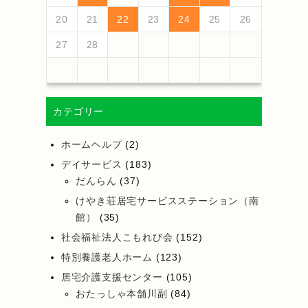
25
27
23
25
21
21
24
27
22
25
27
23
26
21
24
26
22
22
25
21
23
26
21
24
27
22
25
27
23
24
27
23
25
21
23
26
22
24
27
22
25
21
24
26
22
24
27
23
25
21
23
26
26
22
25
27
23
25
21
24
26
22
24
27
27
23
26
21
24
26
22
25
27
23
25
21
22
25
21
23
26
21
24
27
26
28
24
26
22
22
25
28
23
26
28
24
27
22
25
27
23
23
26
22
24
27
22
25
28
23
26
28
24
25
28
24
26
22
24
27
23
25
28
23
26
22
25
27
23
25
28
24
26
22
24
27
27
23
26
28
24
26
22
25
27
23
25
28
28
24
27
22
25
27
23
26
28
24
26
22
23
26
22
24
27
22
25
28
20
21
22
23
24
25
26
30
28
28
31
29
30
28
31
29
28
30
28
31
29
30
30
28
30
29
29
28
31
29
30
28
30
29
30
28
31
29
30
28
31
29
30
28
29
28
30
28
31
31
29
30
31
29
30
29
29
30
31
31
29
30
30
29
30
31
29
30
31
29
30
31
29
30
31
29
29
29
27
28
カテゴリー
ホームヘルプ
(2)
デイサービス
(183)
だんらん
(37)
けやき荘居宅サービスステーション（南
館）
(35)
社会福祉法人こもれび会
(152)
特別養護老人ホーム
(123)
居宅介護支援センター
(105)
おたっしゃ本舗川副
(84)