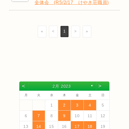
全体会 (R5/2/17 けやき荘職員)
«
<
1
>
»
<
>
2月 2023
▼
月
火
水
木
金
土
日
4
6
2
4
3
6
1
4
6
2
5
3
5
1
1
4
2
5
3
6
1
4
6
2
3
6
2
4
2
5
1
3
6
1
4
3
5
1
3
6
2
4
2
5
5
1
4
6
2
4
3
5
1
3
6
6
2
5
3
5
1
4
6
2
4
1
4
2
5
3
6
5
7
3
5
1
1
4
7
2
5
7
3
6
1
4
6
2
2
5
1
3
6
1
4
7
2
5
7
3
4
7
3
5
1
3
6
2
4
7
2
5
1
4
6
2
4
7
3
5
1
3
6
6
2
5
7
3
5
1
4
6
2
4
7
7
3
6
1
4
6
2
5
7
3
5
1
2
5
1
3
6
1
4
7
1
2
3
4
5
13
10
13
13
12
10
12
12
10
13
13
10
13
12
10
13
10
12
10
13
12
12
13
10
12
10
13
13
12
10
12
13
12
10
13
11
11
11
11
11
11
11
11
11
11
11
11
11
9
7
7
8
9
7
8
8
7
9
7
8
9
9
7
9
8
8
7
8
9
7
9
8
9
7
8
9
7
8
9
7
8
7
9
7
12
14
10
12
14
12
14
10
13
13
12
10
13
14
12
14
10
14
10
12
10
13
14
12
13
14
10
12
10
13
13
12
14
10
12
13
14
14
10
13
13
12
14
10
12
12
10
13
14
11
11
11
11
11
11
11
11
11
11
11
8
8
9
8
9
9
8
8
9
8
9
9
8
9
8
9
8
9
8
9
8
9
8
8
6
7
8
9
10
11
12
18
20
16
18
14
14
17
20
15
18
20
16
19
14
17
19
15
15
18
14
16
19
14
17
20
15
18
20
16
17
20
16
18
14
16
19
15
17
20
15
18
14
17
19
15
17
20
16
18
14
16
19
19
15
18
20
16
18
14
17
19
15
17
20
20
16
19
14
17
19
15
18
20
16
18
14
15
18
14
16
19
14
17
20
19
21
17
19
15
15
18
21
16
19
21
17
20
15
18
20
16
16
19
15
17
20
15
18
21
16
19
21
17
18
21
17
19
15
17
20
16
18
21
16
19
15
18
20
16
18
21
17
19
15
17
20
20
16
19
21
17
19
15
18
20
16
18
21
21
17
20
15
18
20
16
19
21
17
19
15
16
19
15
17
20
15
18
21
13
14
15
16
17
18
19