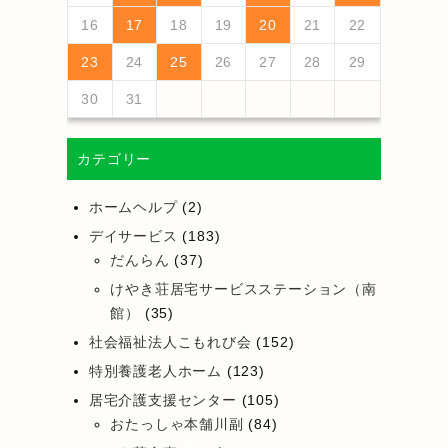
25
27
23
25
21
21
24
27
22
25
27
23
26
21
24
26
22
22
25
21
23
26
21
24
27
22
25
27
23
24
27
23
25
21
23
26
22
24
27
22
25
25
24
26
22
24
27
23
25
21
23
26
26
22
25
27
23
25
21
24
26
22
24
27
27
23
26
21
24
26
22
25
27
23
25
21
22
25
21
23
26
21
24
27
26
28
24
26
22
22
25
28
23
26
28
24
27
22
25
27
23
23
26
22
24
27
22
25
28
23
26
28
24
25
28
24
26
22
24
27
23
25
28
23
26
26
25
27
23
25
28
24
26
22
24
27
27
23
26
28
24
26
22
25
27
23
25
28
28
24
27
22
25
27
23
26
28
24
26
22
23
26
22
24
27
22
25
28
16
17
18
19
20
21
22
30
28
28
31
29
30
28
31
29
28
30
28
31
29
30
30
28
30
29
29
31
29
30
28
30
29
30
28
31
29
30
28
31
29
30
28
29
28
30
28
31
31
29
30
31
29
30
29
29
30
31
31
29
30
30
30
31
29
30
31
29
30
31
29
30
31
29
29
29
23
24
25
26
27
28
29
30
31
カテゴリー
ホームヘルプ
(2)
デイサービス
(183)
だんらん
(37)
けやき荘居宅サービスステーション（南
館）
(35)
社会福祉法人こもれび会
(152)
特別養護老人ホーム
(123)
居宅介護支援センター
(105)
おたっしゃ本舗川副
(84)