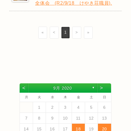
全体会 (R2/9/18 けやき荘職員).
«
<
1
>
»
<
>
9月 2020
▼
月
火
水
木
金
土
日
4
6
2
4
3
6
1
4
6
2
5
3
5
1
1
4
2
5
3
6
1
4
6
2
3
6
2
4
2
5
1
3
6
1
4
4
3
5
1
3
6
2
4
2
5
5
1
4
6
2
4
3
5
1
3
6
6
2
5
3
1
4
6
2
4
1
4
2
5
3
6
5
7
3
5
1
1
4
7
2
5
7
3
6
1
4
6
2
2
5
1
3
6
1
4
7
2
5
7
3
4
7
3
5
1
3
6
2
4
7
2
5
5
1
4
6
2
4
7
3
5
1
3
6
6
2
5
7
3
5
1
4
6
2
4
7
7
3
6
1
4
2
5
7
3
5
1
2
5
1
3
6
1
4
7
1
2
3
4
5
6
13
10
13
13
12
10
12
12
10
13
13
10
13
12
10
13
10
12
10
13
12
12
13
10
12
10
13
13
12
10
13
12
10
13
11
11
11
11
11
11
11
11
11
11
11
11
11
11
9
7
7
8
9
7
8
8
7
9
7
8
9
9
7
9
8
8
7
8
9
7
9
8
9
7
8
9
7
8
9
7
8
7
9
7
12
14
10
12
14
12
14
10
13
13
12
10
13
14
12
14
10
14
10
12
10
13
14
12
12
13
14
10
12
10
13
13
12
14
10
12
13
14
14
10
13
12
14
10
12
12
10
13
14
11
11
11
11
11
11
11
11
11
11
11
8
8
9
8
9
9
8
8
9
8
9
9
8
9
8
9
8
9
8
9
8
9
8
8
7
8
9
10
11
12
13
18
20
16
18
14
14
17
20
15
18
20
16
19
14
17
19
15
15
18
14
16
19
14
17
20
15
18
20
16
17
20
16
18
14
16
19
15
17
20
15
18
18
14
17
19
15
17
20
16
18
14
16
19
19
15
18
20
16
18
14
17
19
15
17
20
20
16
19
14
17
15
18
20
16
18
14
15
18
14
16
19
14
17
20
19
21
17
19
15
15
18
21
16
19
21
17
20
15
18
20
16
16
19
15
17
20
15
18
21
16
19
21
17
18
21
17
19
15
17
20
16
18
21
16
19
19
15
18
20
16
18
21
17
19
15
17
20
20
16
19
21
17
19
15
18
20
16
18
21
21
17
20
15
18
16
19
21
17
19
15
16
19
15
17
20
15
18
21
14
15
16
17
18
19
20