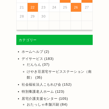
25
27
23
25
21
21
24
27
22
25
27
23
26
21
24
26
22
22
25
21
23
26
21
24
27
22
25
27
23
24
27
23
25
21
23
26
22
24
27
22
25
25
21
24
26
22
24
27
23
25
21
23
26
26
22
25
27
23
25
21
24
26
22
24
27
27
23
26
21
24
22
25
27
23
25
21
22
25
21
23
26
21
24
27
26
28
24
26
22
22
25
28
23
26
28
24
27
22
25
27
23
23
26
22
24
27
22
25
28
23
26
28
24
25
28
24
26
22
24
27
23
25
28
23
26
26
22
25
27
23
25
28
24
26
22
24
27
27
23
26
28
24
26
22
25
27
23
25
28
28
24
27
22
25
23
26
28
24
26
22
23
26
22
24
27
22
25
28
21
22
23
24
25
26
27
30
28
28
31
29
30
28
31
29
28
30
28
31
29
30
30
28
30
29
29
28
31
29
30
28
30
29
30
28
31
29
30
28
31
29
30
28
29
28
30
28
31
31
29
30
31
29
30
29
29
30
31
31
29
30
30
29
30
31
29
30
31
29
30
31
29
30
31
29
29
29
28
29
30
カテゴリー
ホームヘルプ
(2)
デイサービス
(183)
だんらん
(37)
けやき荘居宅サービスステーション（南
館）
(35)
社会福祉法人こもれび会
(152)
特別養護老人ホーム
(123)
居宅介護支援センター
(105)
おたっしゃ本舗川副
(84)