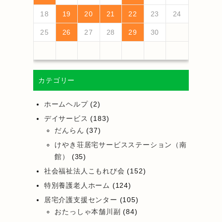
25
27
23
25
21
21
24
27
22
25
27
23
26
21
24
26
22
22
25
21
26
21
24
27
22
25
27
23
24
27
23
25
21
23
26
22
24
27
22
25
25
21
24
26
22
24
27
23
25
21
23
26
26
22
25
27
23
25
21
24
26
22
24
27
27
23
26
21
24
26
22
25
27
23
25
21
22
25
21
23
26
21
24
27
26
28
24
26
22
22
25
28
23
26
28
24
27
22
25
27
23
23
26
22
27
22
25
28
23
26
28
24
25
28
24
26
22
24
27
23
25
28
23
26
26
22
25
27
23
25
28
24
26
22
24
27
27
23
26
28
24
26
22
25
27
23
25
28
28
24
27
22
25
27
23
26
28
24
26
22
23
26
22
24
27
22
25
28
18
19
20
21
22
23
24
30
28
28
31
29
30
28
31
29
28
28
31
29
30
30
28
30
29
29
28
31
29
30
28
30
29
30
28
31
29
30
28
31
29
30
28
29
28
30
28
31
31
29
30
31
29
30
29
29
30
31
31
29
30
30
29
30
31
29
30
31
29
30
31
29
30
31
29
29
29
25
26
27
28
29
30
カテゴリー
ホームヘルプ
(2)
デイサービス
(183)
だんらん
(37)
けやき荘居宅サービスステーション（南
館）
(35)
社会福祉法人こもれび会
(152)
特別養護老人ホーム
(124)
居宅介護支援センター
(105)
おたっしゃ本舗川副
(84)