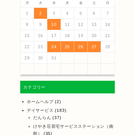
月
火
水
木
金
土
日
4
6
2
4
3
1
4
6
2
5
3
5
1
1
4
2
5
3
6
1
4
6
2
3
6
2
4
2
5
1
3
6
1
4
4
3
5
1
3
6
2
4
2
5
5
1
4
6
2
4
3
5
1
3
6
6
2
5
3
5
1
4
6
2
4
1
4
2
5
3
6
5
7
3
5
1
1
4
2
5
7
3
6
1
4
6
2
2
5
1
3
6
1
4
7
2
5
7
3
4
7
3
5
1
3
6
2
4
7
2
5
5
1
4
6
2
4
7
3
5
1
3
6
6
2
5
7
3
5
1
4
6
2
4
7
7
3
6
1
4
6
2
5
7
3
5
1
2
5
1
3
6
1
4
7
1
2
3
4
5
6
7
13
10
13
12
10
12
12
10
13
13
10
13
12
10
13
10
12
10
13
12
12
13
10
12
10
13
13
12
10
12
13
12
10
13
11
11
11
11
11
11
11
11
11
11
11
11
11
11
9
7
7
8
9
7
8
8
7
9
7
8
9
9
7
9
8
8
7
8
9
7
9
8
9
7
8
9
7
8
9
7
8
7
9
7
12
14
10
12
12
14
10
13
13
12
10
13
14
12
14
10
14
10
12
10
13
14
12
12
13
14
10
12
10
13
13
12
14
10
12
13
14
14
10
13
13
12
14
10
12
12
10
13
14
11
11
11
11
11
11
11
11
11
11
11
8
8
9
8
9
9
8
8
9
8
9
9
8
9
8
9
8
9
8
9
8
9
8
8
8
9
10
11
12
13
14
18
20
16
18
14
14
17
15
18
20
16
19
14
17
19
15
15
18
14
16
19
14
17
20
15
18
20
16
17
20
16
18
14
16
19
15
17
20
15
18
18
14
17
19
15
17
20
16
18
14
16
19
19
15
18
20
16
18
14
17
19
15
17
20
20
16
19
14
17
19
15
18
20
16
18
14
15
18
14
16
19
14
17
20
19
21
17
19
15
15
18
16
19
21
17
20
15
18
20
16
16
19
15
17
20
15
18
21
16
19
21
17
18
21
17
19
15
17
20
16
18
21
16
19
19
15
18
20
16
18
21
17
19
15
17
20
20
16
19
21
17
19
15
18
20
16
18
21
21
17
20
15
18
20
16
19
21
17
19
15
16
19
15
17
20
15
18
21
15
16
17
18
19
20
21
25
27
23
25
21
21
24
22
25
27
23
26
21
24
26
22
22
25
21
23
26
21
24
27
22
25
27
23
24
27
23
25
21
23
26
22
24
27
22
25
25
21
24
26
22
24
27
23
25
21
23
26
26
22
25
27
23
25
21
24
26
22
24
27
27
23
26
21
24
26
22
25
27
23
25
21
22
25
21
23
26
21
24
27
26
28
24
26
22
22
25
23
26
28
24
27
22
25
27
23
23
26
22
24
27
22
25
28
23
26
28
24
25
28
24
26
22
24
27
23
25
28
23
26
26
22
25
27
23
25
28
24
26
22
24
27
27
23
26
28
24
26
22
25
27
23
25
28
28
24
27
22
25
27
23
26
28
24
26
22
23
26
22
24
27
22
25
28
22
23
24
25
26
27
28
30
28
28
31
29
30
28
31
29
28
30
28
31
29
30
30
28
30
29
29
28
31
29
30
28
30
29
30
28
31
29
30
28
31
29
30
28
29
28
30
28
31
31
29
30
31
29
30
29
29
30
31
31
29
30
30
29
30
31
29
30
31
29
30
31
29
30
31
29
29
29
29
30
31
カテゴリー
ホームヘルプ
(2)
デイサービス
(183)
だんらん
(37)
けやき荘居宅サービスステーション（南
館）
(35)