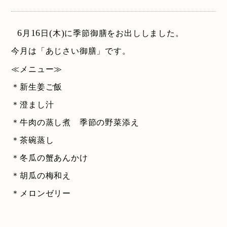
6
16
(
)
月
日
木
に季節御膳をお出ししました。
今月は「あじさい御膳」です。
≪メニュー≫
＊新生姜ご飯
＊澄まし汁
＊牛肉の蒸し煮 季節の野菜添え
＊茶碗蒸し
＊冬瓜の蟹あんかけ
＊胡瓜の梅和え
＊メロンゼリー