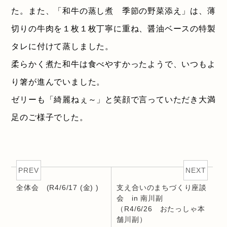
た。また、「和牛の蒸し煮 季節の野菜添え」は、薄
切りの牛肉を１枚１枚丁寧に重ね、醤油ベースの特製
タレに付けて蒸しました。
柔らかく煮た和牛は食べやすかったようで、いつもよ
り箸が進んでいました。
ゼリーも「綺麗ねぇ～」と笑顔で言っていただき大満
足のご様子でした。
PREV
NEXT
全体会 (R4/6/17 (金) )
支え合いのまちづくり座談
会 in 南川副
（R4/6/26 おたっしゃ本
舗川副）