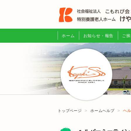
ホーム
お知らせ・報告
ご挨
トップページ
ホームヘルプ
ヘ