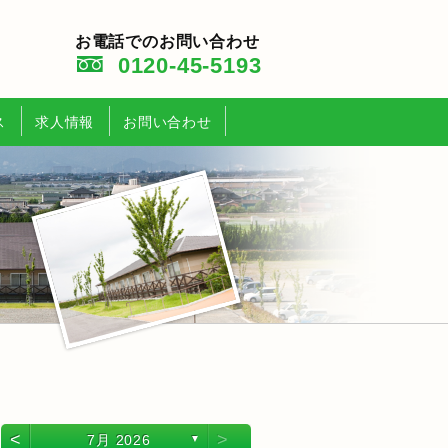
お電話でのお問い合わせ
0120-45-5193
ス
求人情報
お問い合わせ
<
>
7月 2026
▼