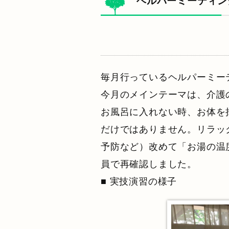
ヘルパーミーティン
毎月行っているヘルパーミー
今月のメインテーマは、介護
お風呂に入れない時、お体を
だけではありません。リラッ
予防など）改めて「お湯の温
員で再確認しました。
■ 実技演習の様子