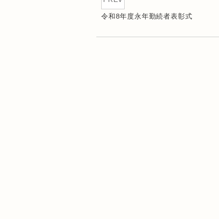
令和8年度永年勤続者表彰式