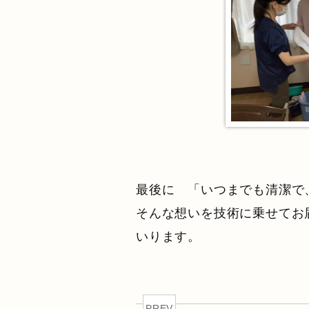
最後に 「いつまでも清潔で
そんな想いを技術に乗せてお
いります。
PREV