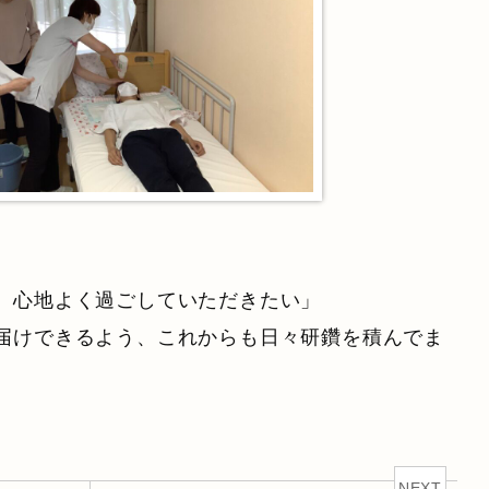
、心地よく過ごしていただきたい」
届けできるよう、これからも日々研鑽を積んでま
NEXT