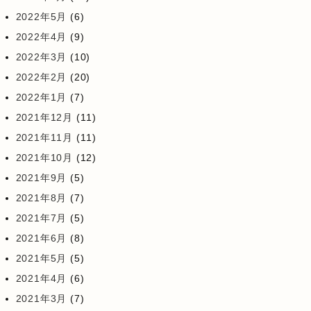
2022年5月
(6)
2022年4月
(9)
2022年3月
(10)
2022年2月
(20)
2022年1月
(7)
2021年12月
(11)
2021年11月
(11)
2021年10月
(12)
2021年9月
(5)
2021年8月
(7)
2021年7月
(5)
2021年6月
(8)
2021年5月
(5)
2021年4月
(6)
2021年3月
(7)