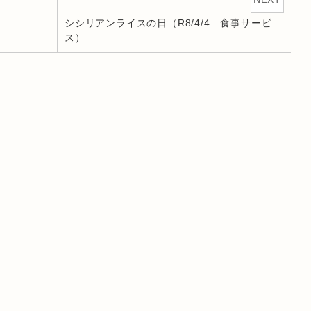
シシリアンライスの日（R8/4/4 食事サービ
ス）