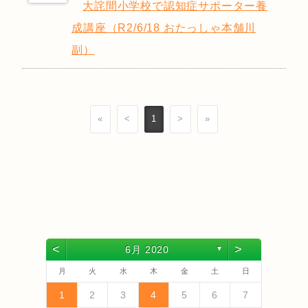
大詫間小学校で認知症サポーター養
成講座（R2/6/18 おたっしゃ本舗川
副）
«
<
1
>
»
<
>
6月 2020
▼
月
火
水
木
金
土
日
4
6
2
4
3
6
1
4
6
2
5
3
5
1
1
4
2
5
3
6
1
4
6
2
3
6
2
4
2
5
1
3
6
1
4
4
3
5
1
3
6
2
4
2
5
5
1
4
6
2
4
3
5
1
3
6
6
2
5
3
5
1
4
2
4
1
4
2
5
3
6
5
7
3
5
1
1
4
7
2
5
7
3
6
1
4
6
2
2
5
1
3
6
1
4
7
2
5
7
3
4
7
3
5
1
3
6
2
4
7
2
5
5
1
4
6
2
4
7
3
5
1
3
6
6
2
5
7
3
5
1
4
6
2
4
7
7
3
6
1
4
6
2
5
3
5
1
2
5
1
3
6
1
4
7
1
2
3
4
5
6
7