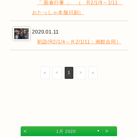
「 新春行事 」 （ R2/1/9～1/11
おたっしゃ本舗川副）
2020.01.11
初詣(R2/1/4～Ｒ2/1/11：南館合同）
«
<
1
>
»
<
>
1月 2020
▼