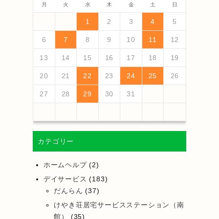
月
火
水
木
金
土
日
4
6
2
4
3
6
1
4
6
2
5
3
5
1
1
4
2
5
3
6
1
4
6
2
3
6
2
4
2
5
1
3
6
1
4
4
3
5
1
3
6
2
4
2
5
5
1
4
6
2
4
3
5
1
3
6
6
2
5
3
5
1
4
6
2
4
1
2
5
3
6
5
7
3
5
1
1
4
7
2
5
7
3
6
1
4
6
2
2
5
1
3
6
1
4
7
2
5
7
3
4
7
3
5
1
3
6
2
4
7
2
5
5
1
4
6
2
4
7
3
5
1
3
6
6
2
5
7
3
5
1
4
6
2
4
7
7
3
6
1
4
6
2
5
7
3
5
1
2
1
3
6
1
4
7
1
2
3
4
5
13
10
13
13
12
10
12
12
10
13
13
10
13
12
10
13
10
12
10
13
12
12
13
10
12
10
13
13
12
10
12
13
12
10
13
11
11
11
11
11
11
11
11
11
11
11
11
11
9
7
7
8
9
7
8
8
7
9
7
8
9
9
7
9
8
8
7
8
9
7
9
8
9
7
8
9
7
8
9
7
8
7
9
7
12
14
10
12
14
12
14
10
13
13
12
10
13
14
12
14
10
14
10
12
10
13
14
12
12
13
14
10
12
10
13
13
12
14
10
12
13
14
14
10
13
13
12
14
10
12
10
13
14
11
11
11
11
11
11
11
11
11
11
11
8
8
9
8
9
9
8
8
9
8
9
9
8
9
8
9
8
9
8
9
8
9
8
8
6
7
8
9
10
11
12
18
20
16
18
14
14
17
20
15
18
20
16
19
14
17
19
15
15
18
14
16
19
14
17
20
15
18
20
16
17
20
16
18
14
16
19
15
17
20
15
18
18
14
17
19
15
17
20
16
18
14
16
19
19
15
18
20
16
18
14
17
19
15
17
20
20
16
19
14
17
19
15
18
20
16
18
14
15
14
16
19
14
17
20
19
21
17
19
15
15
18
21
16
19
21
17
20
15
18
20
16
16
19
15
17
20
15
18
21
16
19
21
17
18
21
17
19
15
17
20
16
18
21
16
19
19
15
18
20
16
18
21
17
19
15
17
20
20
16
19
21
17
19
15
18
20
16
18
21
21
17
20
15
18
20
16
19
21
17
19
15
16
15
17
20
15
18
21
13
14
15
16
17
18
19
25
27
23
25
21
21
24
27
22
25
27
23
26
21
24
26
22
22
25
21
23
26
21
24
27
22
25
27
23
24
27
23
25
21
23
26
22
24
27
22
25
25
21
24
26
22
24
27
23
25
21
23
26
26
22
25
27
23
25
21
24
26
22
24
27
27
23
26
21
24
26
22
25
27
23
25
21
22
21
23
26
21
24
27
26
28
24
26
22
22
25
28
23
26
28
24
27
22
25
27
23
23
26
22
24
27
22
25
28
23
26
28
24
25
28
24
26
22
24
27
23
25
28
23
26
26
22
25
27
23
25
28
24
26
22
24
27
27
23
26
28
24
26
22
25
27
23
25
28
28
24
27
22
25
27
23
26
28
24
26
22
23
22
24
27
22
25
28
20
21
22
23
24
25
26
30
28
28
31
29
30
28
31
29
28
30
28
31
29
30
30
28
30
29
29
28
31
29
30
28
30
29
30
28
31
29
30
28
31
29
30
28
29
28
30
28
31
31
29
30
31
29
30
29
29
30
31
31
29
30
30
29
30
31
29
30
31
29
30
31
29
30
31
29
29
29
27
28
29
30
31
カテゴリー
ホームヘルプ
(2)
デイサービス
(183)
だんらん
(37)
けやき荘居宅サービスステーション（南
館）
(35)