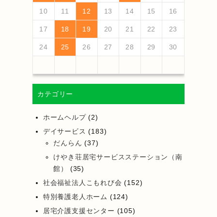
18
20
16
18
14
14
17
20
15
18
20
16
19
14
17
19
15
15
18
14
16
19
14
17
20
15
18
20
16
17
20
16
18
14
16
19
15
17
20
18
18
14
17
19
15
17
20
16
18
14
16
19
19
15
18
20
16
18
14
17
19
15
17
20
20
16
19
14
17
19
15
18
20
16
18
14
15
18
14
16
19
14
17
20
19
21
17
19
15
15
18
21
16
19
21
17
20
15
18
20
16
16
19
15
17
20
15
18
21
16
19
21
17
18
21
17
19
15
17
20
16
18
21
19
19
15
18
20
16
18
21
17
19
15
17
20
20
16
19
21
17
19
15
18
20
16
18
21
21
17
20
15
18
20
16
19
21
17
19
15
16
19
15
17
20
15
18
21
10
11
12
13
14
15
16
25
27
23
25
21
21
24
27
22
25
27
23
26
21
24
26
22
22
25
21
23
26
21
24
27
22
25
27
23
24
27
23
25
21
23
26
22
24
27
25
25
21
24
26
22
24
27
23
25
21
23
26
26
22
25
27
23
25
21
24
26
22
24
27
27
23
26
21
24
26
22
25
27
23
25
21
22
25
21
23
26
21
24
27
26
28
24
26
22
22
25
28
23
26
28
24
27
22
25
27
23
23
26
22
24
27
22
25
28
23
26
28
24
25
28
24
26
22
24
27
23
25
28
26
26
22
25
27
23
25
28
24
26
22
24
27
27
23
26
28
24
26
22
25
27
23
25
28
28
24
27
22
25
27
23
26
28
24
26
22
23
26
22
24
27
22
25
28
17
18
19
20
21
22
23
30
28
28
31
29
30
28
31
29
28
30
28
31
29
30
30
28
30
29
28
31
29
30
28
30
29
30
28
31
29
30
28
31
29
30
28
29
28
30
28
31
31
29
30
31
29
30
29
29
30
31
31
29
30
29
30
31
29
30
31
29
30
31
29
30
31
29
29
29
24
25
26
27
28
29
30
カテゴリー
ホームヘルプ
(2)
デイサービス
(183)
だんらん
(37)
けやき荘居宅サービスステーション（南
館）
(35)
社会福祉法人こもれび会
(152)
特別養護老人ホーム
(124)
居宅介護支援センター
(105)