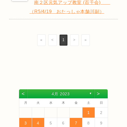
南２区元気アップ教室 (百千会)
（R5/4/19 おたっしゃ本舗川副）
«
<
1
>
»
<
>
4月 2023
▼
月
火
水
木
金
土
日
4
6
2
4
3
6
1
4
6
2
5
3
5
1
1
4
2
5
3
6
1
4
6
2
3
6
2
4
2
5
1
3
6
4
4
3
5
1
3
6
2
4
2
5
5
1
4
6
2
4
3
5
1
3
6
6
2
5
3
5
1
4
6
2
4
1
4
2
5
3
6
5
7
3
5
1
1
4
7
2
5
7
3
6
1
4
6
2
2
5
1
3
6
1
4
7
2
5
7
3
4
7
3
5
1
3
6
2
4
7
5
5
1
4
6
2
4
7
3
5
1
3
6
6
2
5
7
3
5
1
4
6
2
4
7
7
3
6
1
4
6
2
5
7
3
5
1
2
5
1
3
6
1
4
7
1
2
13
10
13
13
12
10
12
12
10
13
13
10
13
12
10
13
10
12
10
13
12
12
13
10
12
10
13
13
12
10
12
13
12
10
13
11
11
11
11
11
11
11
11
11
11
11
11
11
11
9
7
7
8
9
7
8
8
7
9
7
8
9
9
7
9
8
7
8
9
7
9
8
9
7
8
9
7
8
9
7
8
7
9
7
12
14
10
12
14
12
14
10
13
13
12
10
13
14
12
14
10
14
10
12
10
13
14
12
12
13
14
10
12
10
13
13
12
14
10
12
13
14
14
10
13
13
12
14
10
12
12
10
13
14
11
11
11
11
11
11
11
11
11
11
11
8
8
9
8
9
9
8
8
9
8
9
8
9
8
9
8
9
8
9
8
9
8
8
3
4
5
6
7
8
9