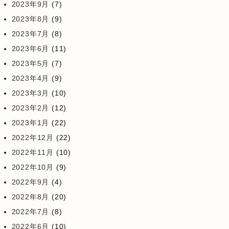
2023年9月
(7)
2023年8月
(9)
2023年7月
(8)
2023年6月
(11)
2023年5月
(7)
2023年4月
(9)
2023年3月
(10)
2023年2月
(12)
2023年1月
(22)
2022年12月
(22)
2022年11月
(10)
2022年10月
(9)
2022年9月
(4)
2022年8月
(20)
2022年7月
(8)
2022年6月
(10)