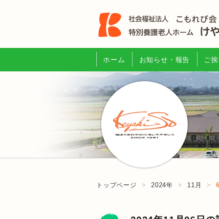
ホーム
お知らせ・報告
ご挨
トップページ
2024年
11月