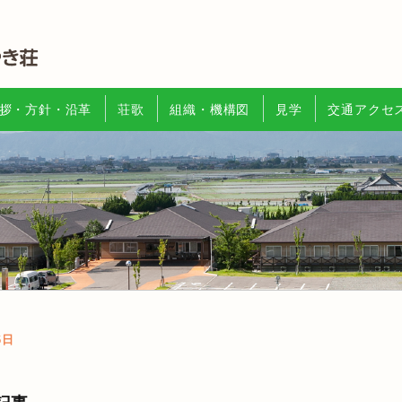
拶・方針・沿革
荘歌
組織・機構図
見学
交通アクセ
6日