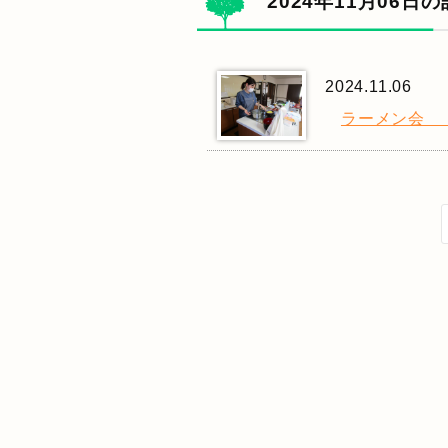
2024年11月06日
2024.11.06
ラーメン会 （