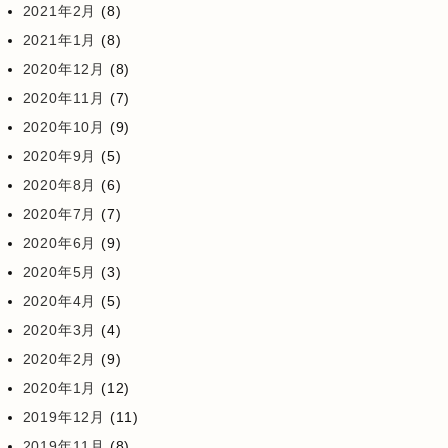
2021年2月
(8)
2021年1月
(8)
2020年12月
(8)
2020年11月
(7)
2020年10月
(9)
2020年9月
(5)
2020年8月
(6)
2020年7月
(7)
2020年6月
(9)
2020年5月
(3)
2020年4月
(5)
2020年3月
(4)
2020年2月
(9)
2020年1月
(12)
2019年12月
(11)
2019年11月
(8)