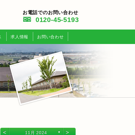
お電話でのお問い合わせ
0120-45-5193
ス
求人情報
お問い合わせ
<
>
11月 2024
▼