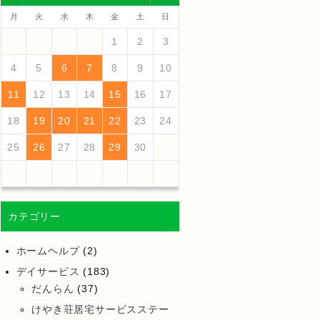
月
火
水
木
金
土
日
1
2
3
4
5
6
7
8
9
10
11
12
13
14
15
16
17
18
19
20
21
22
23
24
25
26
27
28
29
30
カテゴリー
ホームヘルプ
(2)
デイサービス
(183)
だんらん
(37)
けやき荘居宅サービスステー