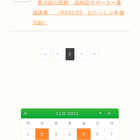
西川副公民館・認知症サポーター養
成講座 （R3/11/25 おたっしゃ本舗
川副）
«
<
1
>
»
<
>
11月 2021
▼
月
火
水
木
金
土
日
4
6
2
4
3
6
1
4
6
2
5
3
5
1
1
4
2
5
3
6
1
4
6
2
3
6
2
4
2
5
1
3
6
1
4
4
3
5
1
3
6
2
4
2
5
5
1
4
2
4
3
5
1
3
6
6
2
5
3
5
1
4
6
2
4
1
4
2
5
3
6
5
7
3
5
1
1
4
7
2
5
7
3
6
1
4
6
2
2
5
1
3
6
1
4
7
2
5
7
3
4
7
3
5
1
3
6
2
4
7
2
5
5
1
4
6
2
4
7
3
5
1
3
6
6
2
5
3
5
1
4
6
2
4
7
7
3
6
1
4
6
2
5
7
3
5
1
2
5
1
3
6
1
4
7
1
2
3
4
5
6
7