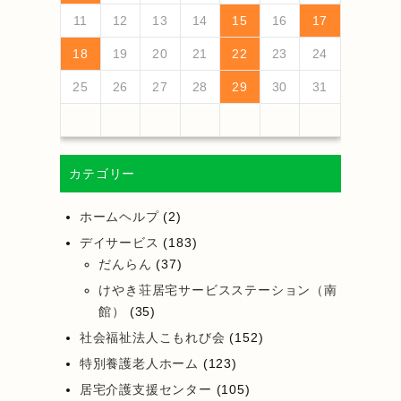
18
20
16
18
14
14
17
20
15
18
20
16
19
14
17
19
15
15
18
14
16
19
14
17
20
15
18
20
17
20
16
18
14
16
19
15
17
20
15
18
18
14
17
19
15
17
20
16
18
14
16
19
19
15
18
20
16
18
14
17
19
15
17
20
20
16
19
14
17
19
15
18
20
16
18
14
15
18
14
16
19
14
17
20
19
21
17
19
15
15
18
21
16
19
21
17
20
15
18
20
16
16
19
15
17
20
15
18
21
16
19
21
18
21
17
19
15
17
20
16
18
21
16
19
19
15
18
20
16
18
21
17
19
15
17
20
20
16
19
21
17
19
15
18
20
16
18
21
21
17
20
15
18
20
16
19
21
17
19
15
16
19
15
17
20
15
18
21
11
12
13
14
15
16
17
25
27
23
25
21
21
24
27
22
25
27
23
26
21
24
26
22
22
25
21
23
26
21
24
27
22
25
27
24
27
23
25
21
23
26
22
24
27
22
25
25
21
24
26
22
24
27
23
25
21
23
26
26
22
25
27
23
25
21
24
26
22
24
27
27
23
26
21
24
26
22
25
27
23
25
21
22
25
21
23
26
21
24
27
26
28
24
26
22
22
25
28
23
26
28
24
27
22
25
27
23
23
26
22
24
27
22
25
28
23
26
28
25
28
24
26
22
24
27
23
25
28
23
26
26
22
25
27
23
25
28
24
26
22
24
27
27
23
26
28
24
26
22
25
27
23
25
28
28
24
27
22
25
27
23
26
28
24
26
22
23
26
22
24
27
22
25
28
18
19
20
21
22
23
24
30
28
28
31
29
30
28
31
29
28
30
28
31
29
30
28
30
29
29
28
31
29
30
28
30
29
30
28
31
29
30
28
31
29
30
28
29
28
30
28
31
31
29
30
31
29
30
29
29
30
31
29
30
30
29
30
31
29
30
31
29
30
31
29
30
31
29
29
29
25
26
27
28
29
30
31
カテゴリー
ホームヘルプ
(2)
デイサービス
(183)
だんらん
(37)
けやき荘居宅サービスステーション（南
館）
(35)
社会福祉法人こもれび会
(152)
特別養護老人ホーム
(123)
居宅介護支援センター
(105)