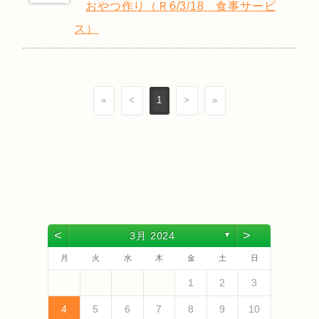
おやつ作り（Ｒ6/3/18 食事サービ
ス）
«
<
1
>
»
<
>
3月 2024
▼
月
火
水
木
金
土
日
4
6
2
4
3
6
1
4
6
2
5
3
5
1
1
4
2
5
3
6
1
4
6
3
6
2
4
2
5
1
3
6
1
4
4
3
5
1
3
6
2
4
2
5
5
1
4
6
2
4
3
5
1
3
6
6
2
5
3
5
1
4
6
2
4
1
4
2
5
3
6
5
7
3
5
1
1
4
7
2
5
7
3
6
1
4
6
2
2
5
1
3
6
1
4
7
2
5
7
4
7
3
5
1
3
6
2
4
7
2
5
5
1
4
6
2
4
7
3
5
1
3
6
6
2
5
7
3
5
1
4
6
2
4
7
7
3
6
1
4
6
2
5
7
3
5
1
2
5
1
3
6
1
4
7
1
2
3
13
10
13
13
12
10
12
12
10
13
13
10
13
12
10
13
10
12
10
13
12
12
13
10
12
10
13
13
12
10
12
13
12
10
13
11
11
11
11
11
11
11
11
11
11
11
11
11
11
9
7
7
8
9
7
8
8
7
9
7
8
9
7
9
8
8
7
8
9
7
9
8
9
7
8
9
7
8
9
7
8
7
9
7
12
14
10
12
14
12
14
10
13
13
12
10
13
14
12
14
14
10
12
10
13
14
12
12
13
14
10
12
10
13
13
12
14
10
12
13
14
14
10
13
13
12
14
10
12
12
10
13
14
11
11
11
11
11
11
11
11
11
11
11
8
8
9
8
9
9
8
8
9
8
9
9
8
9
8
9
8
9
8
9
8
9
8
8
4
5
6
7
8
9
10