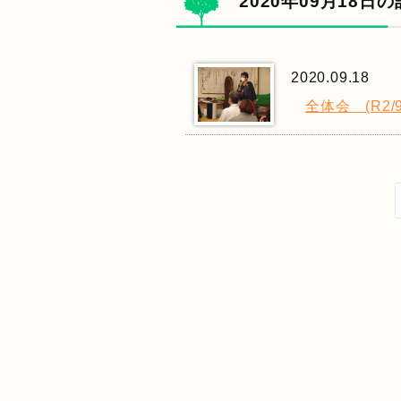
2020年09月18日
2020.09.18
全体会 (R2/