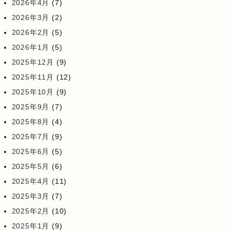
2026年4月
(7)
2026年3月
(2)
2026年2月
(5)
2026年1月
(5)
2025年12月
(9)
2025年11月
(12)
2025年10月
(9)
2025年9月
(7)
2025年8月
(4)
2025年7月
(9)
2025年6月
(5)
2025年5月
(6)
2025年4月
(11)
2025年3月
(7)
2025年2月
(10)
2025年1月
(9)