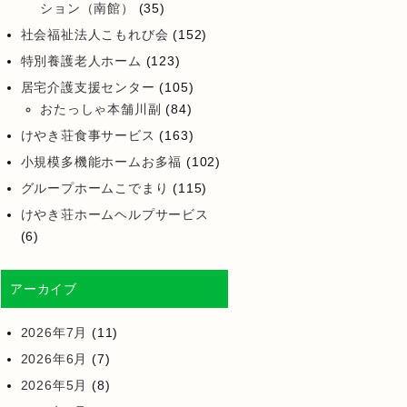
ション（南館）
(35)
社会福祉法人こもれび会
(152)
特別養護老人ホーム
(123)
居宅介護支援センター
(105)
おたっしゃ本舗川副
(84)
けやき荘食事サービス
(163)
小規模多機能ホームお多福
(102)
グループホームこでまり
(115)
けやき荘ホームヘルプサービス
(6)
アーカイブ
2026年7月
(11)
2026年6月
(7)
2026年5月
(8)