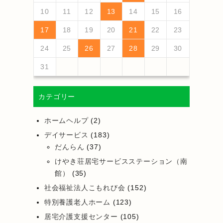
18
20
16
18
14
14
17
20
15
18
20
16
19
14
17
19
15
15
18
14
16
19
14
17
20
15
18
20
16
17
20
16
18
14
16
19
17
20
15
18
18
14
17
19
15
17
20
16
18
14
16
19
19
15
18
20
16
18
14
17
19
15
17
20
20
16
19
14
17
19
15
18
20
16
18
14
15
18
14
16
19
14
17
20
19
21
17
19
15
15
18
21
16
19
21
17
20
15
18
20
16
16
19
15
17
20
15
18
21
16
19
21
17
18
21
17
19
15
17
20
18
21
16
19
19
15
18
20
16
18
21
17
19
15
17
20
20
16
19
21
17
19
15
18
20
16
18
21
21
17
20
15
18
20
16
19
21
17
19
15
16
19
15
17
20
15
18
21
10
11
12
13
14
15
16
25
27
23
25
21
21
24
27
22
25
27
23
26
21
24
26
22
22
25
21
23
26
21
24
27
22
25
27
23
24
27
23
25
21
23
26
24
27
22
25
25
21
24
26
22
24
27
23
25
21
23
26
26
22
25
27
23
25
21
24
26
22
24
27
27
23
26
21
24
26
22
25
27
23
25
21
22
25
21
23
26
21
24
27
26
28
24
26
22
22
25
28
23
26
28
24
27
22
25
27
23
23
26
22
24
27
22
25
28
23
26
28
24
25
28
24
26
22
24
27
25
28
23
26
26
22
25
27
23
25
28
24
26
22
24
27
27
23
26
28
24
26
22
25
27
23
25
28
28
24
27
22
25
27
23
26
28
24
26
22
23
26
22
24
27
22
25
28
17
18
19
20
21
22
23
30
28
28
31
29
30
28
31
29
28
30
28
31
29
30
30
28
30
29
28
31
29
30
28
30
29
30
28
31
29
30
28
31
29
30
28
29
28
30
28
31
31
29
30
31
29
30
29
29
30
31
31
29
30
29
30
31
29
30
31
29
30
31
29
30
31
29
29
29
24
25
26
27
28
29
30
31
カテゴリー
ホームヘルプ
(2)
デイサービス
(183)
だんらん
(37)
けやき荘居宅サービスステーション（南
館）
(35)
社会福祉法人こもれび会
(152)
特別養護老人ホーム
(123)
居宅介護支援センター
(105)