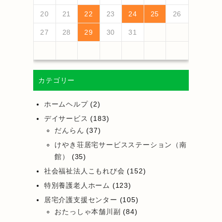
25
27
23
25
21
21
24
27
22
25
27
23
26
21
24
26
22
22
25
21
23
26
21
24
27
22
25
27
23
24
27
23
25
21
23
26
22
24
27
22
25
25
21
24
26
22
24
27
23
25
21
23
26
26
22
25
27
23
25
21
24
26
22
24
27
27
23
26
21
24
26
22
25
27
23
25
21
22
21
23
26
21
24
27
26
28
24
26
22
22
25
28
23
26
28
24
27
22
25
27
23
23
26
22
24
27
22
25
28
23
26
28
24
25
28
24
26
22
24
27
23
25
28
23
26
26
22
25
27
23
25
28
24
26
22
24
27
27
23
26
28
24
26
22
25
27
23
25
28
28
24
27
22
25
27
23
26
28
24
26
22
23
22
24
27
22
25
28
20
21
22
23
24
25
26
30
28
28
31
29
30
28
31
29
28
30
28
31
29
30
30
28
30
29
29
28
31
29
30
28
30
29
30
28
31
29
30
28
31
29
30
28
29
28
30
28
31
31
29
30
31
29
30
29
29
30
31
31
29
30
30
29
30
31
29
30
31
29
30
31
29
30
31
29
29
29
27
28
29
30
31
カテゴリー
ホームヘルプ
(2)
デイサービス
(183)
だんらん
(37)
けやき荘居宅サービスステーション（南
館）
(35)
社会福祉法人こもれび会
(152)
特別養護老人ホーム
(123)
居宅介護支援センター
(105)
おたっしゃ本舗川副
(84)