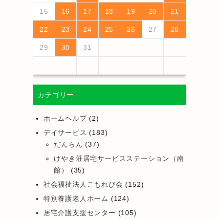
18
20
16
18
14
14
17
20
15
18
20
16
19
14
17
19
15
15
18
14
16
19
14
17
20
15
18
20
16
17
20
16
18
14
16
19
15
17
20
15
18
18
14
17
19
15
17
16
18
14
16
19
19
15
18
20
16
18
14
17
19
15
17
20
20
16
19
14
17
19
15
18
20
16
18
14
15
18
14
16
19
14
17
20
19
21
17
19
15
15
18
21
16
19
21
17
20
15
18
20
16
16
19
15
17
20
15
18
21
16
19
21
17
18
21
17
19
15
17
20
16
18
21
16
19
19
15
18
20
16
18
17
19
15
17
20
20
16
19
21
17
19
15
18
20
16
18
21
21
17
20
15
18
20
16
19
21
17
19
15
16
19
15
17
20
15
18
21
15
16
17
18
19
20
21
25
27
23
25
21
21
24
27
22
25
27
23
26
21
24
26
22
22
25
21
23
26
21
24
27
22
25
27
23
24
27
23
25
21
23
26
22
24
27
22
25
25
21
24
26
22
24
23
25
21
23
26
26
22
25
27
23
25
21
24
26
22
24
27
27
23
26
21
24
26
22
25
27
23
25
21
22
25
21
23
26
21
24
27
26
28
24
26
22
22
25
28
23
26
28
24
27
22
25
27
23
23
26
22
24
27
22
25
28
23
26
28
24
25
28
24
26
22
24
27
23
25
28
23
26
26
22
25
27
23
25
24
26
22
24
27
27
23
26
28
24
26
22
25
27
23
25
28
28
24
27
22
25
27
23
26
28
24
26
22
23
26
22
24
27
22
25
28
22
23
24
25
26
27
28
30
28
28
31
29
30
28
31
29
28
30
28
31
29
30
30
28
30
29
29
28
31
29
30
28
30
29
30
28
31
29
30
28
31
29
30
28
29
28
30
28
31
31
29
30
31
29
30
29
29
30
31
31
29
30
30
29
30
31
29
30
31
29
30
31
29
30
31
29
29
29
29
30
31
カテゴリー
ホームヘルプ
(2)
デイサービス
(183)
だんらん
(37)
けやき荘居宅サービスステーション（南
館）
(35)
社会福祉法人こもれび会
(152)
特別養護老人ホーム
(124)
居宅介護支援センター
(105)