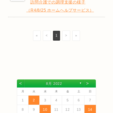
訪問介護での調理支援の様子
（R4/8/25 ホームヘルプサービス）
«
<
1
>
»
<
>
8月 2022
▼
月
火
水
木
金
土
日
4
6
2
4
3
6
1
4
6
2
5
3
5
1
1
4
2
5
3
6
1
4
6
2
3
6
2
4
2
5
1
3
6
1
4
4
3
5
1
3
2
4
2
5
5
1
4
6
2
4
3
5
1
3
6
6
2
5
3
5
1
4
6
2
4
1
4
2
5
3
6
5
7
3
5
1
1
4
7
2
5
7
3
6
1
4
6
2
2
5
1
3
6
1
4
7
2
5
7
3
4
7
3
5
1
3
6
2
4
7
2
5
5
1
4
6
2
4
3
5
1
3
6
6
2
5
7
3
5
1
4
6
2
4
7
7
3
6
1
4
6
2
5
7
3
5
1
2
5
1
3
6
1
4
7
1
2
3
4
5
6
7
13
10
13
13
12
10
12
12
10
13
13
10
13
12
10
13
10
12
10
12
12
13
10
12
10
13
13
12
10
12
13
12
10
13
11
11
11
11
11
11
11
11
11
11
11
11
11
11
9
7
7
8
9
7
8
8
7
9
7
8
9
9
7
9
8
8
7
8
9
7
9
8
9
7
8
9
7
8
9
7
8
7
9
7
12
14
10
12
14
12
14
10
13
13
12
10
13
14
12
14
10
14
10
12
10
13
14
12
12
13
10
12
10
13
13
12
14
10
12
13
14
14
10
13
13
12
14
10
12
12
10
13
14
11
11
11
11
11
11
11
11
11
11
11
8
8
9
8
9
9
8
8
9
8
9
9
8
9
8
9
8
9
8
9
8
9
8
8
8
9
10
11
12
13
14