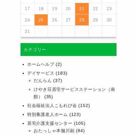
25
27
23
25
21
21
24
27
22
25
27
23
26
21
24
26
22
25
21
23
26
21
24
27
22
25
27
23
24
27
23
25
21
23
26
22
24
27
22
25
25
21
24
26
22
24
27
23
25
21
23
26
26
22
25
27
23
25
21
24
26
22
24
27
27
23
26
21
24
26
22
25
27
23
25
21
22
25
21
23
26
21
24
27
26
28
24
26
22
22
25
28
23
26
28
24
27
22
25
27
23
26
22
24
27
22
25
28
23
26
28
24
25
28
24
26
22
24
27
23
25
28
23
26
26
22
25
27
23
25
28
24
26
22
24
27
27
23
26
28
24
26
22
25
27
23
25
28
28
24
27
22
25
27
23
26
28
24
26
22
23
26
22
24
27
22
25
28
17
18
19
20
21
22
23
30
28
28
31
29
30
28
31
28
30
28
31
29
30
30
28
30
29
29
28
31
29
30
28
30
29
30
28
31
29
30
28
31
29
30
28
29
28
30
28
31
31
29
30
31
29
29
29
30
31
31
29
30
30
29
30
31
29
30
31
29
30
31
29
30
31
29
29
29
24
25
26
27
28
29
30
31
カテゴリー
ホームヘルプ
(2)
デイサービス
(183)
だんらん
(37)
けやき荘居宅サービスステーション（南
館）
(35)
社会福祉法人こもれび会
(152)
特別養護老人ホーム
(123)
居宅介護支援センター
(105)
おたっしゃ本舗川副
(84)