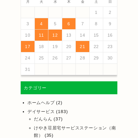
月
火
水
木
金
土
日
4
6
2
4
3
6
1
4
6
2
5
3
5
1
1
4
2
5
3
6
1
4
6
2
3
6
2
4
2
5
1
3
6
1
4
4
3
5
1
3
6
2
4
2
5
5
1
4
6
2
4
3
5
1
3
6
6
2
5
3
5
4
6
2
4
1
4
2
5
3
6
5
7
3
5
1
1
4
7
2
5
7
3
6
1
4
6
2
2
5
1
3
6
1
4
7
2
5
7
3
4
7
3
5
1
3
6
2
4
7
2
5
5
1
4
6
2
4
7
3
5
1
3
6
6
2
5
7
3
5
1
4
6
2
4
7
7
3
6
1
4
6
5
7
3
5
1
2
5
1
3
6
1
4
7
1
2
13
10
13
13
12
10
12
12
10
13
13
10
13
12
10
13
10
12
10
13
12
12
13
10
12
10
13
13
12
10
12
13
12
10
13
11
11
11
11
11
11
11
11
11
11
11
11
11
11
9
7
7
8
9
7
8
8
7
9
7
8
9
9
7
9
8
8
7
8
9
7
9
8
9
7
8
9
7
9
7
8
7
9
7
12
14
10
12
14
12
14
10
13
13
12
10
13
14
12
14
10
14
10
12
10
13
14
12
12
13
14
10
12
10
13
13
12
14
10
12
13
14
14
10
13
13
12
14
10
12
12
10
13
14
11
11
11
11
11
11
11
11
11
11
11
8
8
9
8
9
9
8
8
9
8
9
9
8
9
8
9
8
9
8
8
9
8
8
3
4
5
6
7
8
9
18
20
16
18
14
14
17
20
15
18
20
16
19
14
17
19
15
15
18
14
16
19
14
17
20
15
18
20
16
17
20
16
18
14
16
19
15
17
20
15
18
18
14
17
19
15
17
20
16
18
14
16
19
19
15
18
20
16
18
14
17
19
15
17
20
20
16
19
14
17
19
18
20
16
18
14
15
18
14
16
19
14
17
20
19
21
17
19
15
15
18
21
16
19
21
17
20
15
18
20
16
16
19
15
17
20
15
18
21
16
19
21
17
18
21
17
19
15
17
20
16
18
21
16
19
19
15
18
20
16
18
21
17
19
15
17
20
20
16
19
21
17
19
15
18
20
16
18
21
21
17
20
15
18
20
19
21
17
19
15
16
19
15
17
20
15
18
21
10
11
12
13
14
15
16
25
27
23
25
21
21
24
27
22
25
27
23
26
21
24
26
22
22
25
21
23
26
21
24
27
22
25
27
23
24
27
23
25
21
23
26
22
24
27
22
25
25
21
24
26
22
24
27
23
25
21
23
26
26
22
25
27
23
25
21
24
26
22
24
27
27
23
26
21
24
26
25
27
23
25
21
22
25
21
23
26
21
24
27
26
28
24
26
22
22
25
28
23
26
28
24
27
22
25
27
23
23
26
22
24
27
22
25
28
23
26
28
24
25
28
24
26
22
24
27
23
25
28
23
26
26
22
25
27
23
25
28
24
26
22
24
27
27
23
26
28
24
26
22
25
27
23
25
28
28
24
27
22
25
27
26
28
24
26
22
23
26
22
24
27
22
25
28
17
18
19
20
21
22
23
30
28
28
31
29
30
28
31
29
28
30
28
31
29
30
30
28
30
29
29
28
31
29
30
28
30
29
30
28
31
29
30
28
31
30
28
29
28
30
28
31
31
29
30
31
29
30
29
29
30
31
31
29
30
30
29
30
31
29
30
31
29
30
31
29
31
29
29
29
24
25
26
27
28
29
30
31
カテゴリー
ホームヘルプ
(2)
デイサービス
(183)
だんらん
(37)
けやき荘居宅サービスステーション（南
館）
(35)