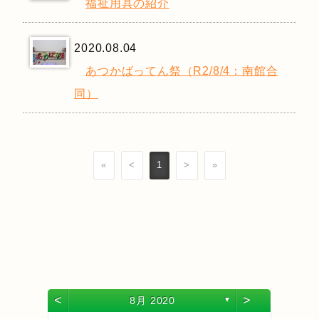
福祉用具の紹介
2020.08.04
あつかばってん祭（R2/8/4：南館合
同）
«
<
1
>
»
<
>
8月 2020
▼