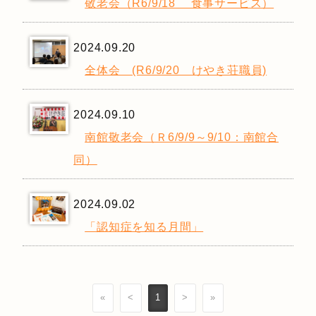
敬老会（R6/9/18 食事サービス）
2024.09.20
全体会 (R6/9/20 けやき荘職員)
2024.09.10
南館敬老会（Ｒ6/9/9～9/10：南館合
同）
2024.09.02
「認知症を知る月間」
«
<
1
>
»