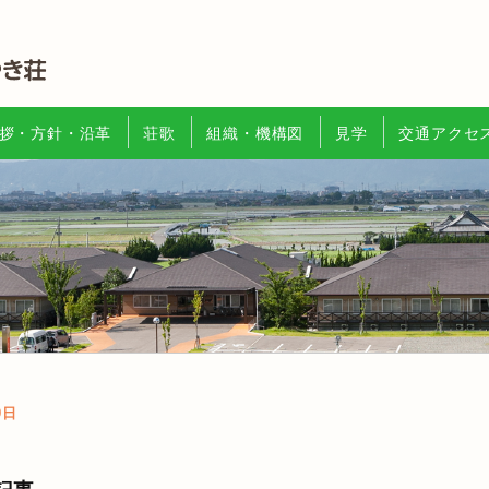
拶・方針・沿革
荘歌
組織・機構図
見学
交通アクセ
9日