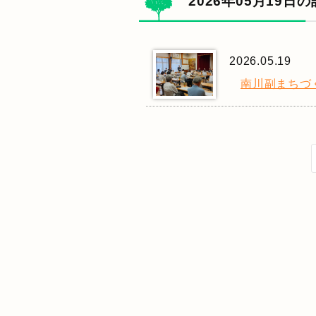
2026年05月19日
2026.05.19
南川副まちづ