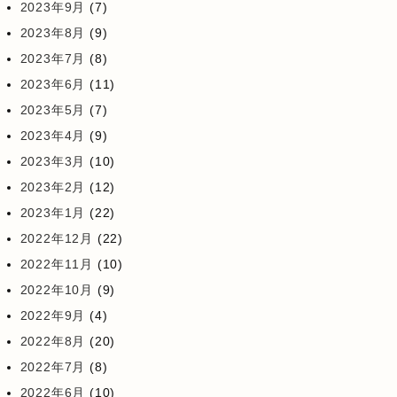
2023年9月
(7)
2023年8月
(9)
2023年7月
(8)
2023年6月
(11)
2023年5月
(7)
2023年4月
(9)
2023年3月
(10)
2023年2月
(12)
2023年1月
(22)
2022年12月
(22)
2022年11月
(10)
2022年10月
(9)
2022年9月
(4)
2022年8月
(20)
2022年7月
(8)
2022年6月
(10)