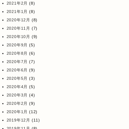
2021年2月
(8)
2021年1月
(8)
2020年12月
(8)
2020年11月
(7)
2020年10月
(9)
2020年9月
(5)
2020年8月
(6)
2020年7月
(7)
2020年6月
(9)
2020年5月
(3)
2020年4月
(5)
2020年3月
(4)
2020年2月
(9)
2020年1月
(12)
2019年12月
(11)
2019年11月
(8)