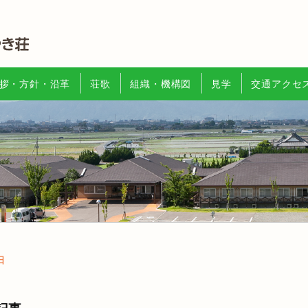
拶・方針・沿革
荘歌
組織・機構図
見学
交通アクセ
日