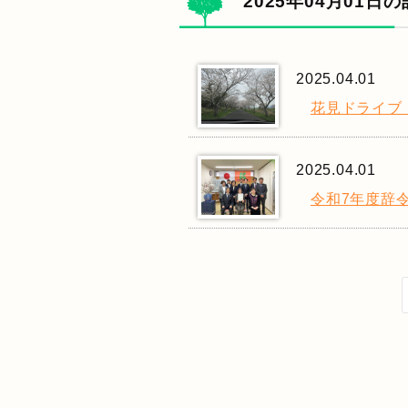
2025年04月01日
2025.04.01
花見ドライブ（
2025.04.01
令和7年度辞令交