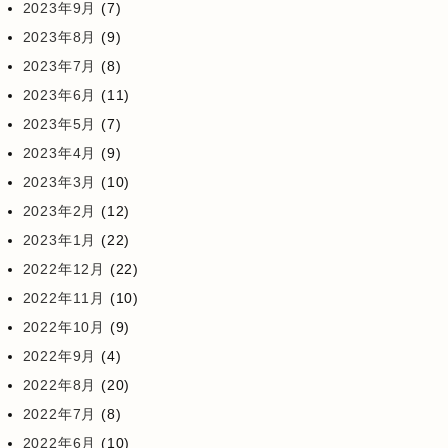
2023年9月
(7)
2023年8月
(9)
2023年7月
(8)
2023年6月
(11)
2023年5月
(7)
2023年4月
(9)
2023年3月
(10)
2023年2月
(12)
2023年1月
(22)
2022年12月
(22)
2022年11月
(10)
2022年10月
(9)
2022年9月
(4)
2022年8月
(20)
2022年7月
(8)
2022年6月
(10)