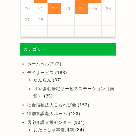
25
27
23
25
21
21
24
27
22
25
27
23
26
21
24
26
22
22
25
21
23
26
21
24
27
22
25
27
23
24
27
23
25
21
23
26
22
24
27
22
25
21
24
26
22
24
27
23
25
21
23
26
26
22
25
27
23
25
21
24
26
22
24
27
27
23
26
21
24
26
22
25
27
23
25
21
22
25
21
23
26
21
24
27
26
28
24
26
22
22
25
28
23
26
28
24
27
22
25
27
23
23
26
22
24
27
22
25
28
23
26
28
24
25
28
24
26
22
24
27
23
25
28
23
26
22
25
27
23
25
28
24
26
22
24
27
27
23
26
28
24
26
22
25
27
23
25
28
28
24
27
22
25
27
23
26
28
24
26
22
23
26
22
24
27
22
25
28
20
21
22
23
24
25
26
30
28
28
31
29
30
28
31
29
28
30
28
31
29
30
30
28
30
29
29
28
31
29
30
28
30
29
30
28
31
29
30
28
31
29
30
28
29
28
30
28
31
31
29
30
31
29
30
29
29
30
31
31
29
30
30
29
30
31
29
30
31
29
30
31
29
30
31
29
29
29
27
28
カテゴリー
ホームヘルプ
(2)
デイサービス
(183)
だんらん
(37)
けやき荘居宅サービスステーション（南
館）
(35)
社会福祉法人こもれび会
(152)
特別養護老人ホーム
(123)
居宅介護支援センター
(104)
おたっしゃ本舗川副
(84)