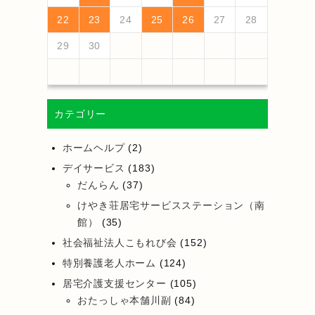
25
27
23
25
21
21
24
27
22
25
27
23
26
21
24
26
22
22
25
21
23
26
21
24
27
22
25
27
23
24
27
23
25
21
23
26
22
24
27
22
25
25
21
24
26
22
24
27
23
25
21
23
26
26
22
25
23
25
21
24
26
22
24
27
27
23
26
21
24
26
22
25
27
23
25
21
22
25
21
23
26
21
24
27
26
28
24
26
22
22
25
28
23
26
28
24
27
22
25
27
23
23
26
22
24
27
22
25
28
23
26
28
24
25
28
24
26
22
24
27
23
25
28
23
26
26
22
25
27
23
25
28
24
26
22
24
27
27
23
26
24
26
22
25
27
23
25
28
28
24
27
22
25
27
23
26
28
24
26
22
23
26
22
24
27
22
25
28
22
23
24
25
26
27
28
30
28
28
31
29
30
28
31
29
28
30
28
31
29
30
30
28
30
29
29
28
31
29
30
28
30
29
30
28
31
29
30
28
31
29
30
28
29
28
30
28
31
31
29
30
31
29
30
29
29
30
31
31
29
30
30
29
30
31
29
30
31
29
30
31
29
30
31
29
29
29
29
30
カテゴリー
ホームヘルプ
(2)
デイサービス
(183)
だんらん
(37)
けやき荘居宅サービスステーション（南
館）
(35)
社会福祉法人こもれび会
(152)
特別養護老人ホーム
(124)
居宅介護支援センター
(105)
おたっしゃ本舗川副
(84)