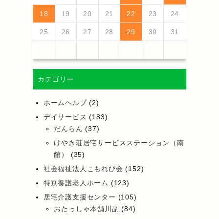
25
27
23
25
21
21
24
27
22
25
27
23
26
21
24
26
22
22
25
21
23
26
21
24
27
22
25
27
24
27
23
25
21
23
26
22
24
27
22
25
25
21
24
26
22
24
27
23
25
21
23
26
26
22
25
27
23
25
21
24
26
22
24
27
27
23
26
21
24
26
22
25
27
23
25
21
22
25
21
23
26
21
24
27
26
28
24
26
22
22
25
28
23
26
28
24
27
22
25
27
23
23
26
22
24
27
22
25
28
23
26
28
25
28
24
26
22
24
27
23
25
28
23
26
26
22
25
27
23
25
28
24
26
22
24
27
27
23
26
28
24
26
22
25
27
23
25
28
28
24
27
22
25
27
23
26
28
24
26
22
23
26
22
24
27
22
25
28
18
19
20
21
22
23
24
30
28
28
31
29
30
28
31
29
28
30
28
31
29
30
28
30
29
29
28
31
29
30
28
30
29
30
28
31
29
30
28
31
29
30
28
29
28
30
28
31
31
29
30
31
29
30
29
29
30
31
29
30
30
29
30
31
29
30
31
29
30
31
29
30
31
29
29
29
25
26
27
28
29
30
31
カテゴリー
ホームヘルプ
(2)
デイサービス
(183)
だんらん
(37)
けやき荘居宅サービスステーション（南
館）
(35)
社会福祉法人こもれび会
(152)
特別養護老人ホーム
(123)
居宅介護支援センター
(105)
おたっしゃ本舗川副
(84)