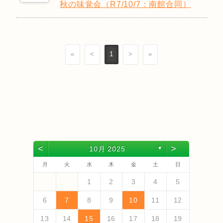
秋の味覚会（R7/10/7：南館合同）
«
<
1
>
»
<
>
10月 2025
▼
月
火
水
木
金
土
日
4
6
2
4
3
6
1
6
2
5
3
5
1
1
4
2
5
3
6
1
4
6
2
3
6
2
4
2
5
1
3
6
1
4
4
3
5
1
3
6
2
4
2
5
5
1
4
6
2
4
3
5
1
3
6
6
2
5
3
5
1
4
6
2
4
1
4
2
5
3
6
5
7
3
5
1
1
4
7
2
7
3
6
1
4
6
2
2
5
1
3
6
1
4
7
2
5
7
3
4
7
3
5
1
3
6
2
4
7
2
5
5
1
4
6
2
4
7
3
5
1
3
6
6
2
5
7
3
5
1
4
6
2
4
7
7
3
6
1
4
6
2
5
7
3
5
1
2
5
1
3
6
1
4
7
1
2
3
4
5
13
10
13
13
12
10
12
12
10
13
13
10
13
12
10
13
10
12
10
13
12
12
13
10
12
10
13
13
12
10
12
13
12
10
13
11
11
11
11
11
11
11
11
11
11
11
11
11
9
7
7
8
9
7
8
8
7
9
7
8
9
9
7
9
8
8
7
8
9
7
9
8
9
7
8
9
7
8
9
7
8
7
9
7
12
14
10
12
14
14
10
13
13
12
10
13
14
12
14
10
14
10
12
10
13
14
12
12
13
14
10
12
10
13
13
12
14
10
12
13
14
14
10
13
13
12
14
10
12
12
10
13
14
11
11
11
11
11
11
11
11
11
11
11
8
8
9
8
9
9
8
8
9
8
9
9
8
9
8
9
8
9
8
9
8
9
8
8
6
7
8
9
10
11
12
18
20
16
18
14
14
17
20
15
20
16
19
14
17
19
15
15
18
14
16
19
14
17
20
15
18
20
16
17
20
16
18
14
16
19
15
17
20
15
18
18
14
17
19
15
17
20
16
18
14
16
19
19
15
18
20
16
18
14
17
19
15
17
20
20
16
19
14
17
19
15
18
20
16
18
14
15
18
14
16
19
14
17
20
19
21
17
19
15
15
18
21
16
21
17
20
15
18
20
16
16
19
15
17
20
15
18
21
16
19
21
17
18
21
17
19
15
17
20
16
18
21
16
19
19
15
18
20
16
18
21
17
19
15
17
20
20
16
19
21
17
19
15
18
20
16
18
21
21
17
20
15
18
20
16
19
21
17
19
15
16
19
15
17
20
15
18
21
13
14
15
16
17
18
19