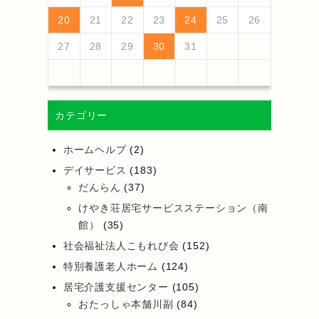
25
27
23
25
21
21
24
27
22
27
23
26
21
24
26
22
22
25
21
23
26
21
24
27
22
25
27
23
24
27
23
25
21
23
26
22
24
27
22
25
25
21
24
26
22
24
27
23
25
21
23
26
26
22
25
27
23
25
21
24
26
22
24
27
27
23
26
21
24
26
22
25
27
23
25
21
22
25
21
23
26
21
24
27
26
28
24
26
22
22
25
28
23
28
24
27
22
25
27
23
23
26
22
24
27
22
25
28
23
26
28
24
25
28
24
26
22
24
27
23
25
28
23
26
26
22
25
27
23
25
28
24
26
22
24
27
27
23
26
28
24
26
22
25
27
23
25
28
28
24
27
22
25
27
23
26
28
24
26
22
23
26
22
24
27
22
25
28
20
21
22
23
24
25
26
30
28
28
31
29
30
28
31
29
28
30
28
31
29
30
30
28
30
29
29
28
31
29
30
28
30
29
30
28
31
29
30
28
31
29
30
28
29
28
30
28
31
31
29
30
31
29
30
29
29
30
31
31
29
30
30
29
30
31
29
30
31
29
30
31
29
30
31
29
29
29
27
28
29
30
31
カテゴリー
ホームヘルプ
(2)
デイサービス
(183)
だんらん
(37)
けやき荘居宅サービスステーション（南
館）
(35)
社会福祉法人こもれび会
(152)
特別養護老人ホーム
(124)
居宅介護支援センター
(105)
おたっしゃ本舗川副
(84)