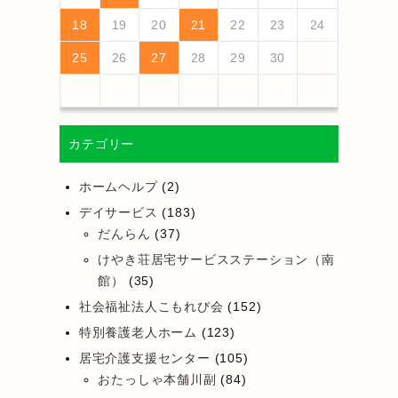
25
27
23
25
21
21
24
27
22
25
27
23
26
21
24
26
22
22
25
21
23
26
21
24
27
22
25
27
23
24
27
23
25
21
23
26
22
24
27
22
25
25
21
24
26
22
24
27
23
25
21
26
26
22
25
27
23
25
21
24
26
22
24
27
27
23
26
21
24
26
22
25
27
23
25
21
22
25
21
23
26
21
24
27
26
28
24
26
22
22
25
28
23
26
28
24
27
22
25
27
23
23
26
22
24
27
22
25
28
23
26
28
24
25
28
24
26
22
24
27
23
25
28
23
26
26
22
25
27
23
25
28
24
26
22
27
27
23
26
28
24
26
22
25
27
23
25
28
28
24
27
22
25
27
23
26
28
24
26
22
23
26
22
24
27
22
25
28
18
19
20
21
22
23
24
30
28
28
31
29
30
28
31
29
28
30
28
31
29
30
30
28
30
29
29
28
31
29
30
28
29
30
28
31
29
30
28
31
29
30
28
29
28
30
28
31
31
29
30
31
29
30
29
29
30
31
31
29
30
30
29
30
31
29
30
31
29
30
31
29
30
31
29
29
29
25
26
27
28
29
30
カテゴリー
ホームヘルプ
(2)
デイサービス
(183)
だんらん
(37)
けやき荘居宅サービスステーション（南
館）
(35)
社会福祉法人こもれび会
(152)
特別養護老人ホーム
(123)
居宅介護支援センター
(105)
おたっしゃ本舗川副
(84)