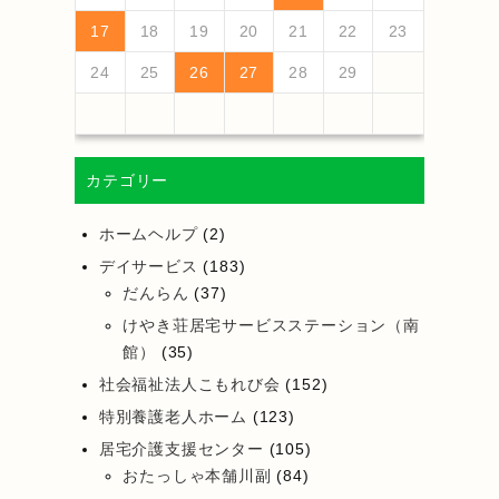
25
27
23
25
21
21
24
27
22
25
27
23
26
21
24
26
22
22
25
21
23
26
21
24
27
22
25
27
23
24
27
23
25
21
23
26
22
24
27
22
25
25
21
24
26
22
24
27
23
25
21
23
26
26
22
25
27
23
25
21
24
26
22
24
27
27
23
26
21
24
26
22
25
27
23
25
21
25
21
23
26
21
24
27
26
28
24
26
22
22
25
28
23
26
28
24
27
22
25
27
23
23
26
22
24
27
22
25
28
23
26
28
24
25
28
24
26
22
24
27
23
25
28
23
26
26
22
25
27
23
25
28
24
26
22
24
27
27
23
26
28
24
26
22
25
27
23
25
28
28
24
27
22
25
27
23
26
28
24
26
22
26
22
24
27
22
25
28
17
18
19
20
21
22
23
30
28
28
31
29
30
28
31
29
28
30
28
31
29
30
30
28
30
29
29
28
31
29
30
28
30
29
30
28
31
29
30
28
31
29
30
28
28
30
28
31
31
29
30
31
29
30
29
29
30
31
31
29
30
30
29
30
31
29
30
31
29
30
31
29
30
31
29
29
29
24
25
26
27
28
29
カテゴリー
ホームヘルプ
(2)
デイサービス
(183)
だんらん
(37)
けやき荘居宅サービスステーション（南
館）
(35)
社会福祉法人こもれび会
(152)
特別養護老人ホーム
(123)
居宅介護支援センター
(105)
おたっしゃ本舗川副
(84)