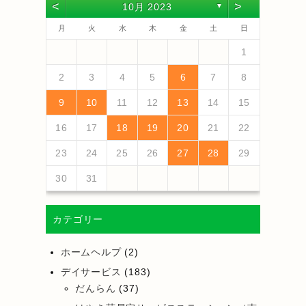
<
>
10月 2023
▼
月
火
水
木
金
土
日
4
6
2
4
3
6
1
4
6
2
5
3
5
1
1
4
2
5
3
6
1
4
6
2
3
6
2
4
2
5
1
3
6
1
4
4
3
5
1
3
6
2
4
2
5
5
1
4
6
2
4
3
5
1
3
6
6
2
5
3
5
1
4
6
2
4
1
4
2
5
3
6
5
7
3
5
1
1
4
7
2
5
7
3
6
1
4
6
2
2
5
1
3
6
1
4
7
2
5
7
3
4
7
3
5
3
6
2
4
7
2
5
5
1
4
6
2
4
7
3
5
1
3
6
6
2
5
7
3
5
1
4
6
2
4
7
7
3
6
1
4
6
2
5
7
3
5
1
2
5
1
3
6
1
4
7
1
13
10
13
13
12
10
12
12
10
13
13
10
13
12
10
13
10
12
10
13
12
12
13
10
12
10
13
13
12
10
12
13
12
10
13
11
11
11
11
11
11
11
11
11
11
11
11
11
11
9
7
7
8
9
7
8
8
7
9
7
8
9
9
9
8
8
7
8
9
7
9
8
9
7
8
9
7
8
9
7
8
7
9
7
12
14
10
12
14
12
14
10
13
13
12
10
13
14
12
14
10
14
10
12
10
13
14
12
12
13
14
10
12
10
13
13
12
14
10
12
13
14
14
10
13
13
12
14
10
12
12
10
13
14
11
11
11
11
11
11
11
11
11
11
11
8
8
9
8
9
9
8
8
9
9
9
8
9
8
9
8
9
8
9
8
9
8
8
2
3
4
5
6
7
8
18
20
16
18
14
14
17
20
15
18
20
16
19
14
17
19
15
15
18
14
16
19
14
17
20
15
18
20
16
17
20
16
18
16
19
15
17
20
15
18
18
14
17
19
15
17
20
16
18
14
16
19
19
15
18
20
16
18
14
17
19
15
17
20
20
16
19
14
17
19
15
18
20
16
18
14
15
18
14
16
19
14
17
20
19
21
17
19
15
15
18
21
16
19
21
17
20
15
18
20
16
16
19
15
17
20
15
18
21
16
19
21
17
18
21
17
19
17
20
16
18
21
16
19
19
15
18
20
16
18
21
17
19
15
17
20
20
16
19
21
17
19
15
18
20
16
18
21
21
17
20
15
18
20
16
19
21
17
19
15
16
19
15
17
20
15
18
21
9
10
11
12
13
14
15
25
27
23
25
21
21
24
27
22
25
27
23
26
21
24
26
22
22
25
21
23
26
21
24
27
22
25
27
23
24
27
23
25
23
26
22
24
27
22
25
25
21
24
26
22
24
27
23
25
21
23
26
26
22
25
27
23
25
21
24
26
22
24
27
27
23
26
21
24
26
22
25
27
23
25
21
22
25
21
23
26
21
24
27
26
28
24
26
22
22
25
28
23
26
28
24
27
22
25
27
23
23
26
22
24
27
22
25
28
23
26
28
24
25
28
24
26
24
27
23
25
28
23
26
26
22
25
27
23
25
28
24
26
22
24
27
27
23
26
28
24
26
22
25
27
23
25
28
28
24
27
22
25
27
23
26
28
24
26
22
23
26
22
24
27
22
25
28
16
17
18
19
20
21
22
30
28
28
31
29
30
28
31
29
28
30
28
31
29
30
30
30
29
29
28
31
29
30
28
30
29
30
28
31
29
30
28
31
29
30
28
29
28
30
28
31
31
29
30
31
29
30
29
29
30
31
31
30
30
29
30
31
29
30
31
29
30
31
29
30
31
29
29
29
23
24
25
26
27
28
29
30
31
カテゴリー
ホームヘルプ
(2)
デイサービス
(183)
だんらん
(37)