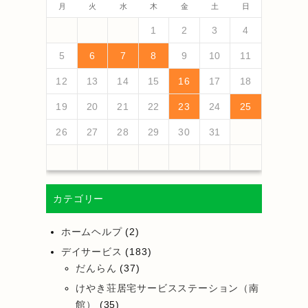
月
火
水
木
金
土
日
4
6
2
4
3
6
1
4
6
2
5
3
5
1
1
4
2
5
6
1
4
6
2
3
6
2
4
2
5
1
3
6
1
4
4
3
5
1
3
6
2
4
2
5
5
1
4
6
2
4
3
5
1
3
6
6
2
5
3
5
1
4
6
2
4
1
4
2
5
3
6
5
7
3
5
1
1
4
7
2
5
7
3
6
1
4
6
2
2
5
1
3
6
1
7
2
5
7
3
4
7
3
5
1
3
6
2
4
7
2
5
5
1
4
6
2
4
7
3
5
1
3
6
6
2
5
7
3
5
1
4
6
2
4
7
7
3
6
1
4
6
2
5
7
3
5
1
2
5
1
3
6
1
4
7
1
2
3
4
13
10
13
13
12
10
12
12
13
13
10
13
12
10
13
10
12
10
13
12
12
13
10
12
10
13
13
12
10
12
13
12
10
13
11
11
11
11
11
11
11
11
11
11
11
11
11
11
9
7
7
8
9
7
8
8
7
9
7
8
9
9
7
9
8
8
7
8
9
7
9
8
9
7
8
9
7
8
9
7
8
7
9
7
12
14
10
12
14
12
14
10
13
13
12
10
13
14
12
14
10
14
10
12
10
13
14
12
12
13
14
10
12
10
13
13
12
14
10
12
13
14
14
10
13
13
12
14
10
12
12
10
13
14
11
11
11
11
11
11
11
11
11
11
8
8
9
8
9
9
8
8
9
8
9
9
8
9
8
9
8
9
8
9
8
9
8
8
5
6
7
8
9
10
11
18
20
16
18
14
14
17
20
15
18
20
16
19
14
17
19
15
15
18
14
16
19
14
20
15
18
20
16
17
20
16
18
14
16
19
15
17
20
15
18
18
14
17
19
15
17
20
16
18
14
16
19
19
15
18
20
16
18
14
17
19
15
17
20
20
16
19
14
17
19
15
18
20
16
18
14
15
18
14
16
19
14
17
20
19
21
17
19
15
15
18
21
16
19
21
17
20
15
18
20
16
16
19
15
17
20
15
21
16
19
21
17
18
21
17
19
15
17
20
16
18
21
16
19
19
15
18
20
16
18
21
17
19
15
17
20
20
16
19
21
17
19
15
18
20
16
18
21
21
17
20
15
18
20
16
19
21
17
19
15
16
19
15
17
20
15
18
21
12
13
14
15
16
17
18
25
27
23
25
21
21
24
27
22
25
27
23
26
21
24
26
22
22
25
21
23
26
21
27
22
25
27
23
24
27
23
25
21
23
26
22
24
27
22
25
25
21
24
26
22
24
27
23
25
21
23
26
26
22
25
27
23
25
21
24
26
22
24
27
27
23
26
21
24
26
22
25
27
23
25
21
22
25
21
23
26
21
24
27
26
28
24
26
22
22
25
28
23
26
28
24
27
22
25
27
23
23
26
22
24
27
22
28
23
26
28
24
25
28
24
26
22
24
27
23
25
28
23
26
26
22
25
27
23
25
28
24
26
22
24
27
27
23
26
28
24
26
22
25
27
23
25
28
28
24
27
22
25
27
23
26
28
24
26
22
23
26
22
24
27
22
25
28
19
20
21
22
23
24
25
30
28
28
31
29
30
28
31
29
28
30
28
29
30
30
28
30
29
29
28
31
29
30
28
30
29
30
28
31
29
30
28
31
29
30
28
29
28
30
28
31
31
29
30
31
29
30
29
29
30
31
31
29
30
30
29
30
31
29
30
31
29
30
31
29
30
31
29
29
29
26
27
28
29
30
31
カテゴリー
ホームヘルプ
(2)
デイサービス
(183)
だんらん
(37)
けやき荘居宅サービスステーション（南
館）
(35)