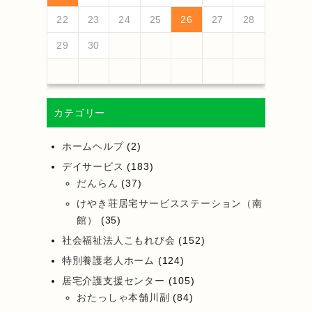
25
27
23
25
21
21
24
27
22
25
27
23
26
21
24
26
22
22
25
21
23
26
21
24
27
22
25
23
24
27
23
25
21
23
26
22
24
27
22
25
25
21
24
26
22
24
27
23
25
21
23
26
26
22
25
27
23
25
21
24
26
22
24
27
27
23
26
21
24
26
22
25
27
23
25
21
22
25
21
23
26
21
24
27
26
28
24
26
22
22
25
28
23
26
28
24
27
22
25
27
23
23
26
22
24
27
22
25
28
23
26
24
25
28
24
26
22
24
27
23
25
28
23
26
26
22
25
27
23
25
28
24
26
22
24
27
27
23
26
28
24
26
22
25
27
23
25
28
28
24
27
22
25
27
23
26
28
24
26
22
23
26
22
24
27
22
25
28
22
23
24
25
26
27
28
30
28
28
31
29
30
28
31
29
28
30
28
31
29
30
30
28
30
29
29
28
31
29
30
28
30
29
30
28
31
29
30
28
31
29
30
28
29
28
30
28
31
31
29
30
31
29
30
29
29
30
31
31
29
30
30
29
30
31
29
30
31
29
30
31
29
30
31
29
29
29
29
30
カテゴリー
ホームヘルプ
(2)
デイサービス
(183)
だんらん
(37)
けやき荘居宅サービスステーション（南
館）
(35)
社会福祉法人こもれび会
(152)
特別養護老人ホーム
(124)
居宅介護支援センター
(105)
おたっしゃ本舗川副
(84)