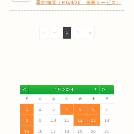
季節御膳（Ｒ6/4/26 食事サービス）
«
<
1
>
»
<
>
4月 2024
▼
月
火
水
木
金
土
日
4
6
2
4
3
6
1
4
6
2
5
3
5
1
1
4
2
5
3
6
1
4
2
3
6
2
4
2
5
1
3
6
1
4
4
3
5
1
3
6
2
4
2
5
5
1
4
6
2
4
3
5
1
3
6
6
2
5
3
5
1
4
6
2
4
1
4
2
5
3
6
5
7
3
5
1
1
4
7
2
5
7
3
6
1
4
6
2
2
5
1
3
6
1
4
7
2
5
3
4
7
3
5
1
3
6
2
4
7
2
5
5
1
4
6
2
4
7
3
5
1
3
6
6
2
5
7
3
5
1
4
6
2
4
7
7
3
6
1
4
6
2
5
7
3
5
1
2
5
1
3
6
1
4
7
1
2
3
4
5
6
7
13
10
13
13
12
10
12
12
10
13
10
13
12
10
13
10
12
10
13
12
12
13
10
12
10
13
13
12
10
12
13
12
10
13
11
11
11
11
11
11
11
11
11
11
11
11
11
11
9
7
7
8
9
7
8
8
7
9
7
8
9
9
7
9
8
8
7
8
9
7
9
8
9
7
8
9
7
8
9
7
8
7
9
7
12
14
10
12
14
12
14
10
13
13
12
10
13
14
12
10
14
10
12
10
13
14
12
12
13
14
10
12
10
13
13
12
14
10
12
13
14
14
10
13
13
12
14
10
12
12
10
13
14
11
11
11
11
11
11
11
11
11
11
11
8
8
9
8
9
9
8
8
9
8
9
9
8
9
8
9
8
9
8
9
8
9
8
8
8
9
10
11
12
13
14
18
20
16
18
14
14
17
20
15
18
20
16
19
14
17
19
15
15
18
14
16
19
14
17
20
15
18
16
17
20
16
18
14
16
19
15
17
20
15
18
18
14
17
19
15
17
20
16
18
14
16
19
19
15
18
20
16
18
14
17
19
15
17
20
20
16
19
14
17
19
15
18
20
16
18
14
15
18
14
16
19
14
17
20
19
21
17
19
15
15
18
21
16
19
21
17
20
15
18
20
16
16
19
15
17
20
15
18
21
16
19
17
18
21
17
19
15
17
20
16
18
21
16
19
19
15
18
20
16
18
21
17
19
15
17
20
20
16
19
21
17
19
15
18
20
16
18
21
21
17
20
15
18
20
16
19
21
17
19
15
16
19
15
17
20
15
18
21
15
16
17
18
19
20
21