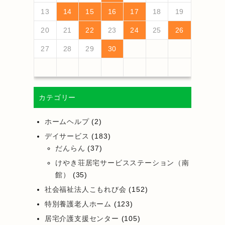
18
20
16
18
14
14
17
20
15
18
20
16
19
14
17
19
15
15
18
14
16
19
14
17
20
15
18
20
16
17
20
16
18
14
16
19
15
17
20
15
18
18
14
17
19
15
17
20
16
14
16
19
19
15
18
20
16
18
14
17
19
15
17
20
20
16
19
14
17
19
15
18
20
16
18
14
15
18
14
16
19
14
17
20
19
21
17
19
15
15
18
21
16
19
21
17
20
15
18
20
16
16
19
15
17
20
15
18
21
16
19
21
17
18
21
17
19
15
17
20
16
18
21
16
19
19
15
18
20
16
18
21
17
15
17
20
20
16
19
21
17
19
15
18
20
16
18
21
21
17
20
15
18
20
16
19
21
17
19
15
16
19
15
17
20
15
18
21
13
14
15
16
17
18
19
25
27
23
25
21
21
24
27
22
25
27
23
26
21
24
26
22
22
25
21
23
26
21
24
27
22
25
27
23
24
27
23
25
21
23
26
22
24
27
22
25
25
21
24
26
22
24
27
23
21
23
26
26
22
25
27
23
25
21
24
26
22
24
27
27
23
26
21
24
26
22
25
27
23
25
21
22
25
21
23
26
21
24
27
26
28
24
26
22
22
25
28
23
26
28
24
27
22
25
27
23
23
26
22
24
27
22
25
28
23
26
28
24
25
28
24
26
22
24
27
23
25
28
23
26
26
22
25
27
23
25
28
24
22
24
27
27
23
26
28
24
26
22
25
27
23
25
28
28
24
27
22
25
27
23
26
28
24
26
22
23
26
22
24
27
22
25
28
20
21
22
23
24
25
26
30
28
28
31
29
30
28
31
29
28
30
28
31
29
30
30
28
30
29
29
28
31
29
30
28
30
29
30
28
31
29
30
28
31
29
30
28
29
28
30
28
31
31
29
30
31
29
30
29
29
30
31
31
29
30
30
29
30
31
29
30
31
29
30
31
29
30
31
29
29
29
27
28
29
30
カテゴリー
ホームヘルプ
(2)
デイサービス
(183)
だんらん
(37)
けやき荘居宅サービスステーション（南
館）
(35)
社会福祉法人こもれび会
(152)
特別養護老人ホーム
(123)
居宅介護支援センター
(105)