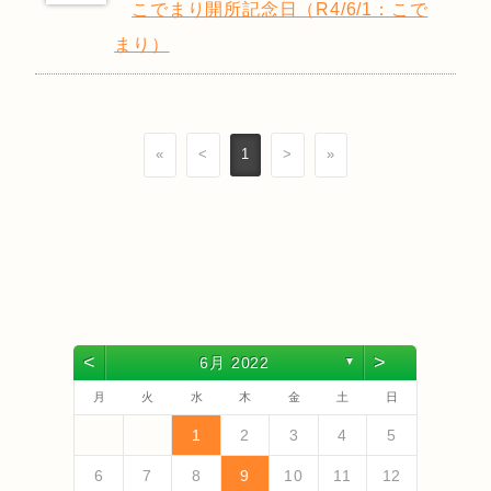
こでまり開所記念日（R4/6/1：こで
まり）
«
<
1
>
»
<
>
6月 2022
▼
月
火
水
木
金
土
日
4
6
2
4
3
6
1
4
6
2
5
3
5
1
1
4
2
5
3
6
1
4
6
2
3
6
2
4
2
5
1
3
6
1
4
4
3
5
1
3
6
2
2
5
5
1
4
6
2
4
3
5
1
3
6
6
2
5
3
5
1
4
6
2
4
1
4
2
5
3
6
5
7
3
5
1
1
4
7
2
5
7
3
6
1
4
6
2
2
5
1
3
6
1
4
7
2
5
7
3
4
7
3
5
1
3
6
2
4
7
2
5
5
1
4
6
2
4
7
3
1
3
6
6
2
5
7
3
5
1
4
6
2
4
7
7
3
6
1
4
6
2
5
7
3
5
1
2
5
1
3
6
1
4
7
1
2
3
4
5
13
10
13
13
12
10
12
12
10
13
13
10
13
12
10
13
10
12
10
13
12
12
13
10
12
10
13
13
12
10
12
13
12
10
13
11
11
11
11
11
11
11
11
11
11
11
11
11
9
7
7
8
9
7
8
8
7
9
7
8
9
9
7
9
8
8
7
8
9
7
9
8
9
7
8
9
7
8
9
7
8
7
9
7
12
14
10
12
14
12
14
10
13
13
12
10
13
14
12
14
10
14
10
12
10
13
14
12
12
13
14
10
10
13
13
12
14
10
12
13
14
14
10
13
13
12
14
10
12
12
10
13
14
11
11
11
11
11
11
11
11
11
11
11
8
8
9
8
9
9
8
8
9
8
9
9
8
9
8
9
8
9
8
9
8
9
8
8
6
7
8
9
10
11
12