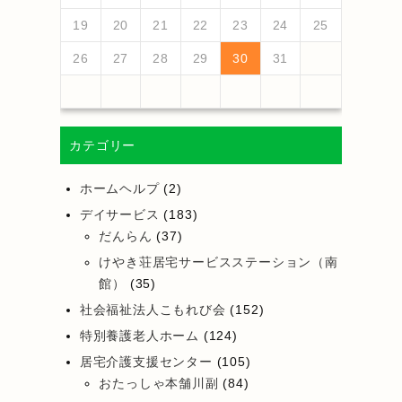
25
27
23
25
21
21
24
27
22
25
27
23
26
21
24
26
22
22
25
21
23
26
21
24
27
22
25
27
23
24
27
23
25
21
23
26
22
24
27
22
25
25
21
24
26
22
24
27
23
25
21
23
26
26
22
25
27
23
25
21
24
26
22
24
27
27
23
26
21
24
26
22
25
27
23
25
21
22
25
21
23
26
21
27
26
28
24
26
22
22
25
28
23
26
28
24
27
22
25
27
23
23
26
22
24
27
22
25
28
23
26
28
24
25
28
24
26
22
24
27
23
25
28
23
26
26
22
25
27
23
25
28
24
26
22
24
27
27
23
26
28
24
26
22
25
27
23
25
28
28
24
27
22
25
27
23
26
28
24
26
22
23
26
22
24
27
22
28
19
20
21
22
23
24
25
30
28
28
31
29
30
28
31
29
28
30
28
31
29
30
30
28
30
29
29
28
31
29
30
28
30
29
30
28
31
29
30
28
31
29
30
28
29
28
30
28
31
29
30
31
29
30
29
29
30
31
31
29
30
30
29
30
31
29
30
31
29
30
31
29
30
31
29
29
29
26
27
28
29
30
31
カテゴリー
ホームヘルプ
(2)
デイサービス
(183)
だんらん
(37)
けやき荘居宅サービスステーション（南
館）
(35)
社会福祉法人こもれび会
(152)
特別養護老人ホーム
(124)
居宅介護支援センター
(105)
おたっしゃ本舗川副
(84)