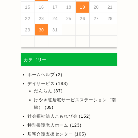
18
20
16
18
14
14
17
20
15
18
20
16
19
14
17
19
15
15
18
14
16
19
14
17
20
15
18
20
16
17
20
16
18
14
16
19
15
17
20
15
18
18
14
17
19
15
17
20
16
18
14
16
19
19
15
18
20
16
18
14
17
19
15
17
20
16
19
14
17
19
15
18
20
16
18
14
15
18
14
16
19
14
17
20
19
21
17
19
15
15
18
21
16
19
21
17
20
15
18
20
16
16
19
15
17
20
15
18
21
16
19
21
17
18
21
17
19
15
17
20
16
18
21
16
19
19
15
18
20
16
18
21
17
19
15
17
20
20
16
19
21
17
19
15
18
20
16
18
21
17
20
15
18
20
16
19
21
17
19
15
16
19
15
17
20
15
18
21
15
16
17
18
19
20
21
25
27
23
25
21
21
24
27
22
25
27
23
26
21
24
26
22
22
25
21
23
26
21
24
27
22
25
27
23
24
27
23
25
21
23
26
22
24
27
22
25
25
21
24
26
22
24
27
23
25
21
23
26
26
22
25
27
23
25
21
24
26
22
24
27
23
26
21
24
26
22
25
27
23
25
21
22
25
21
23
26
21
24
27
26
28
24
26
22
22
25
28
23
26
28
24
27
22
25
27
23
23
26
22
24
27
22
25
28
23
26
28
24
25
28
24
26
22
24
27
23
25
28
23
26
26
22
25
27
23
25
28
24
26
22
24
27
27
23
26
28
24
26
22
25
27
23
25
28
24
27
22
25
27
23
26
28
24
26
22
23
26
22
24
27
22
25
28
22
23
24
25
26
27
28
30
28
28
31
29
30
28
31
29
28
30
28
31
29
30
30
28
30
29
29
28
31
29
30
28
30
29
30
28
31
29
30
28
31
29
30
28
29
28
30
28
31
31
29
30
31
29
30
29
29
30
31
31
29
30
30
29
30
31
29
30
31
29
30
31
29
30
31
29
29
29
29
30
31
カテゴリー
ホームヘルプ
(2)
デイサービス
(183)
だんらん
(37)
けやき荘居宅サービスステーション（南
館）
(35)
社会福祉法人こもれび会
(152)
特別養護老人ホーム
(123)
居宅介護支援センター
(105)