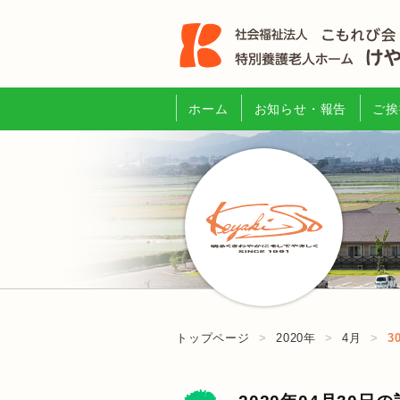
ホーム
お知らせ・報告
ご挨
トップページ
2020年
4月
3