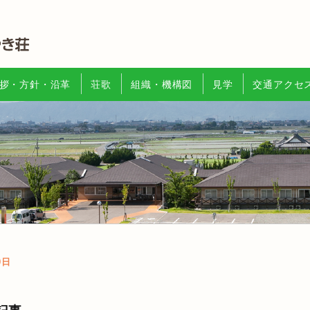
拶・方針・沿革
荘歌
組織・機構図
見学
交通アクセ
0日