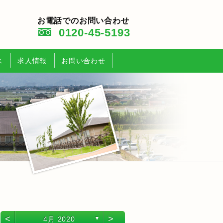
お電話でのお問い合わせ
0120-45-5193
ス
求人情報
お問い合わせ
<
>
4月 2020
▼