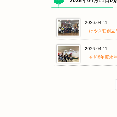
2026年04月11日
2026.04.11
けやき荘創立3
2026.04.11
令和8年度永