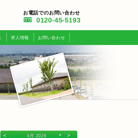
お電話でのお問い合わせ
0120-45-5193
ス
求人情報
お問い合わせ
<
>
4月 2026
▼