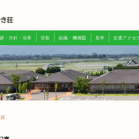
拶・方針・沿革
荘歌
組織・機構図
見学
交通アクセ
1日