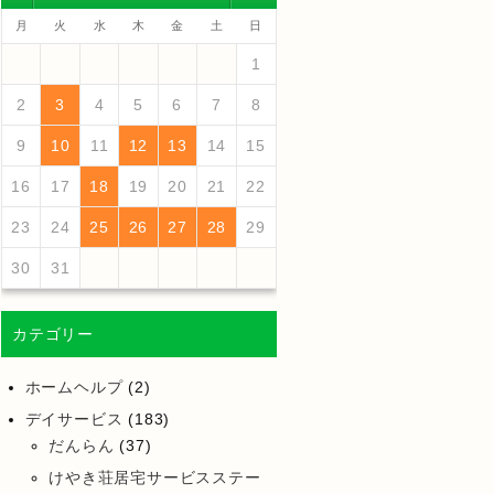
月
火
水
木
金
土
日
1
2
3
4
5
6
7
8
9
10
11
12
13
14
15
16
17
18
19
20
21
22
23
24
25
26
27
28
29
30
31
カテゴリー
ホームヘルプ
(2)
デイサービス
(183)
だんらん
(37)
けやき荘居宅サービスステー