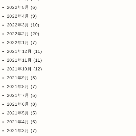
2022年5月
(6)
2022年4月
(9)
2022年3月
(10)
2022年2月
(20)
2022年1月
(7)
2021年12月
(11)
2021年11月
(11)
2021年10月
(12)
2021年9月
(5)
2021年8月
(7)
2021年7月
(5)
2021年6月
(8)
2021年5月
(5)
2021年4月
(6)
2021年3月
(7)