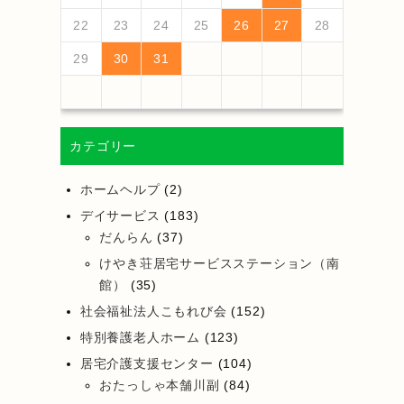
25
27
23
25
21
21
24
27
22
25
27
23
26
21
24
26
22
22
25
21
23
26
21
24
27
22
25
27
23
24
27
23
25
21
23
26
22
24
27
22
25
25
21
24
26
22
24
27
23
25
21
23
26
26
22
25
27
23
25
21
24
26
22
24
27
27
23
26
21
24
26
22
25
27
23
25
21
22
25
21
23
26
21
24
26
28
24
26
22
22
25
28
23
26
28
24
27
22
25
27
23
23
26
22
24
27
22
25
28
23
26
28
24
25
28
24
26
22
24
27
23
25
28
23
26
26
22
25
27
23
25
28
24
26
22
24
27
27
23
26
28
24
26
22
25
27
23
25
28
28
24
27
22
25
27
23
26
28
24
26
22
23
26
22
24
27
22
25
22
23
24
25
26
27
28
30
28
28
31
29
30
28
31
29
28
30
28
31
29
30
30
28
30
29
29
28
31
29
30
28
30
29
30
28
31
29
30
28
31
29
30
28
29
28
30
28
31
31
29
30
31
29
30
29
29
30
31
31
29
30
30
29
30
31
29
30
31
29
30
31
29
30
31
29
29
29
29
30
31
カテゴリー
ホームヘルプ
(2)
デイサービス
(183)
だんらん
(37)
けやき荘居宅サービスステーション（南
館）
(35)
社会福祉法人こもれび会
(152)
特別養護老人ホーム
(123)
居宅介護支援センター
(104)
おたっしゃ本舗川副
(84)