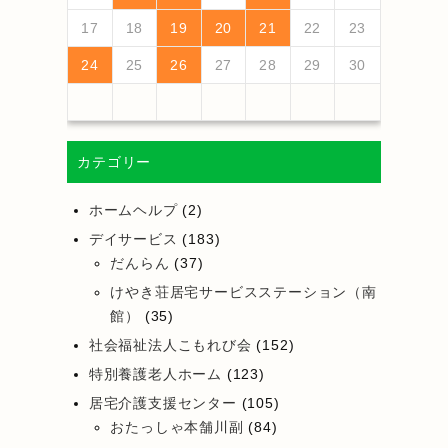
25
27
23
25
21
21
24
27
22
25
27
23
26
21
24
26
22
22
25
21
23
26
21
24
27
25
27
23
24
27
23
25
21
23
26
22
24
27
22
25
25
21
24
26
22
24
27
23
25
21
23
26
26
22
25
27
23
25
21
24
26
22
24
27
27
23
26
21
24
26
22
25
27
23
25
21
22
25
21
23
26
21
24
27
26
28
24
26
22
22
25
28
23
26
28
24
27
22
25
27
23
23
26
22
24
27
22
25
28
26
28
24
25
28
24
26
22
24
27
23
25
28
23
26
26
22
25
27
23
25
28
24
26
22
24
27
27
23
26
28
24
26
22
25
27
23
25
28
28
24
27
22
25
27
23
26
28
24
26
22
23
26
22
24
27
22
25
28
17
18
19
20
21
22
23
30
28
28
31
29
30
28
31
29
28
30
28
31
30
30
28
30
29
29
28
31
29
30
28
30
29
30
28
31
29
30
28
31
29
30
28
29
28
30
28
31
31
29
30
31
29
30
29
29
31
31
29
30
30
29
30
31
29
30
31
29
30
31
29
30
31
29
29
29
24
25
26
27
28
29
30
カテゴリー
ホームヘルプ
(2)
デイサービス
(183)
だんらん
(37)
けやき荘居宅サービスステーション（南
館）
(35)
社会福祉法人こもれび会
(152)
特別養護老人ホーム
(123)
居宅介護支援センター
(105)
おたっしゃ本舗川副
(84)